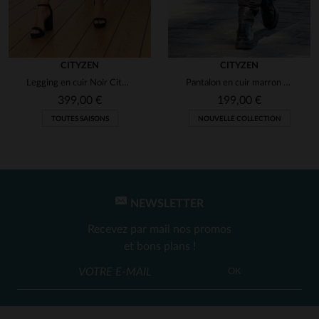
expérience du
01/09/2025
par
Olivier G.
UTILE
(0)
Signaler
CITYZEN
CITYZEN
Legging en cuir Noir Cityzen
Pantalon en cuir marron pour femme
5
399,00 €
199,00 €
Avis collecté par un tiers
TOUTES SAISONS
NOUVELLE COLLECTION
fantastique
Avis du
25/07/2025
, suite à une
expérience du
04/07/2025
par
L
UTILE
(0)
Signaler
NEWSLETTER
Recevez par mail nos promos
et bons plans !
1
2
3
4
OK