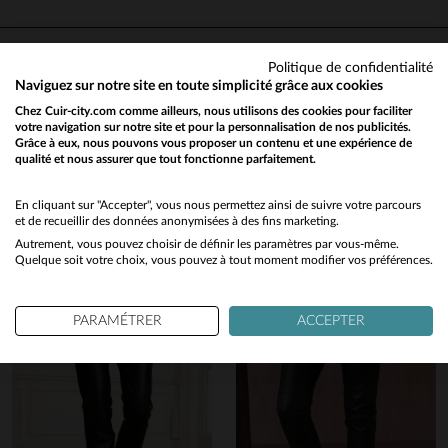
AVIS VÉRIFIÉ
Pantalon de très belles qualit
très beau cuir doux et l'intéri
également taille grand 2 Xl 
Politique de confidentialité
Basé sur
18
avis soumis à un
donné pour un 44 donc j'ai 
Naviguez sur notre site en toute simplicité grâce aux cookies
contrôle
renvoyé pour un XL 42 renvo
Voir tous les avis sur ce site
Chez Cuir-city.com comme ailleurs, nous utilisons des cookies pour faciliter
facile en point relais Aller et 
votre navigation sur notre site et pour la personnalisation de nos publicités.
retour pas de frais de livraiso
Vous aimerez également…
Grâce à eux, nous pouvons vous proposer un contenu et une expérience de
de retour également j'avais dé
5
étoiles
11
qualité et nous assurer que tout fonctionne parfaitement.
Would you like to be redirected to our English site?
acheté un blouson très satisfa
4
étoiles
2
je recommande
Découvrez ces produits similaires sélectionnés pour vous
3
étoiles
1
No
En cliquant sur "Accepter", vous nous permettez ainsi de suivre votre parcours
Avis du
17/07/2026
, suite à une
2
étoiles
0
et de recueillir des données anonymisées à des fins marketing.
expérience du
04/07/2026
par
Nathalie N.
1
étoile
4
Autrement, vous pouvez choisir de définir les paramètres par vous-même.
Yes
Quelque soit votre choix, vous pouvez à tout moment modifier vos préférences.
UTILE
(0)
Signaler
Trier les avis
en cliquant ici
PARAMÉTRER
ACCEPTER
4
Avis collecté par un tiers
Pas de commentaire
Avis du
16/02/2026
, suite à une
expérience du
01/02/2026
par
P