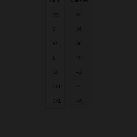
Taille
Taille FR
34
XS
36
S
38
M
40
L
42
XL
44
2XL
46
3XL
3.9
5
/
5