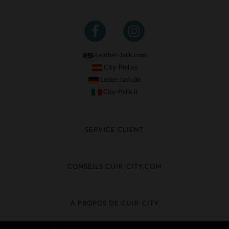
Leather-Jack.com
City-Piel.es
Leder-Jack.de
City-Pelle.it
SERVICE CLIENT
Suivre ma commande
Échange & Remboursement
CONSEILS CUIR-CITY.COM
Questions fréquentes
Livraison gratuite
Entretien du cuir
Contacter le service client
Guide des matières
À PROPOS DE CUIR-CITY
Guide des tailles
Découvrez Cuir-City