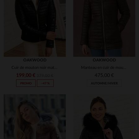
OAKWOOD
OAKWOOD
Cuir de mouton noir matelassé : chaleur et élégance en un blouson.
Manteau en cuir de mouton matelassé.Fourrure amovible, coupe ceintrée.
199,00 €
475,00 €
379,00 €
PROMO
−47 %
AUTOMNE/HIVER