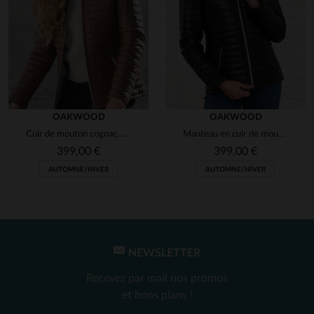
OAKWOOD
OAKWOOD
Cuir de mouton cognac, doudoune chaude et légère à capuche fourrée.
Manteau en cuir de mouton noir, souple et élégant, signature Oakwood.
399,00 €
399,00 €
AUTOMNE/HIVER
AUTOMNE/HIVER
NEWSLETTER
Recevez par mail nos promos
et bons plans !