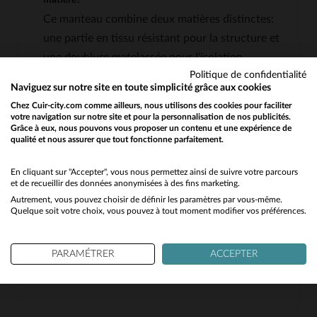
Ce manteau combine deux matières distinctes:
une partie en tissu résistant pour la structure et
une doublure matelassée pour l'isolation
Politique de confidentialité
thermique. La composition exacte des fibres n'est
Naviguez sur notre site en toute simplicité grâce aux cookies
pas précisée, mais cette association offre à la fois
Chez Cuir-city.com comme ailleurs, nous utilisons des cookies pour faciliter
solidité et chaleur.
votre navigation sur notre site et pour la personnalisation de nos publicités.
Grâce à eux, nous pouvons vous proposer un contenu et une expérience de
qualité et nous assurer que tout fonctionne parfaitement.
Would you like to be redirected to our English site?
Le matelassage est-il uniforme sur toute la veste?
No
En cliquant sur "Accepter", vous nous permettez ainsi de suivre votre parcours
et de recueillir des données anonymisées à des fins marketing.
Le matelassage est principalement présent sur les
Autrement, vous pouvez choisir de définir les paramètres par vous-même.
Yes
zones clés comme le buste, les manches et le dos
Quelque soit votre choix, vous pouvez à tout moment modifier vos préférences.
pour optimiser la rétention de chaleur. Les parties
en tissu non matelassé, comme les poignets ou le
PARAMÉTRER
ACCEPTER
col, assurent une meilleure résistance aux
frottements.