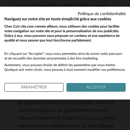
mais cette association offre à la fois style et
durabilité.
Politique de confidentialité
Naviguez sur notre site en toute simplicité grâce aux cookies
Chez Cuir-city.com comme ailleurs, nous utilisons des cookies pour faciliter
votre navigation sur notre site et pour la personnalisation de nos publicités.
La fourrure vegan est-elle amovible?
Grâce à eux, nous pouvons vous proposer un contenu et une expérience de
qualité et nous assurer que tout fonctionne parfaitement.
Would you like to be redirected to our English site?
Les informations disponibles ne précisent pas si
la fourrure vegan est amovible. Cependant, ce
No
En cliquant sur "Accepter", vous nous permettez ainsi de suivre votre parcours
type de détail est souvent conçu pour être fixe
et de recueillir des données anonymisées à des fins marketing.
Autrement, vous pouvez choisir de définir les paramètres par vous-même.
afin de garantir un maintien optimal et une
Yes
Quelque soit votre choix, vous pouvez à tout moment modifier vos préférences.
finition soignée.
PARAMÉTRER
ACCEPTER
Quelle est la longueur exacte de la veste mi-longue?
La longueur exacte n'est pas indiquée, mais une
veste mi-longue arrive généralement entre le
milieu des hanches et le haut des cuisses, offrant
une couverture suffisante pour un style élégant