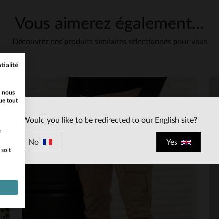
Vous aimerez également…
Découvrez ces produits similaires sélectionnés pour vous
tialité
, nous
ue tout
Would you like to be redirected to our English site?
e
No
Yes
 soit