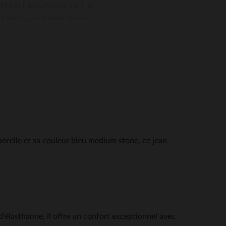
RETRAIT BOUTIQUE EN 1 H
3 Boutiques À Votre Service
relle et sa couleur bleu medium stone, ce jean
élasthanne, il offre un confort exceptionnel avec