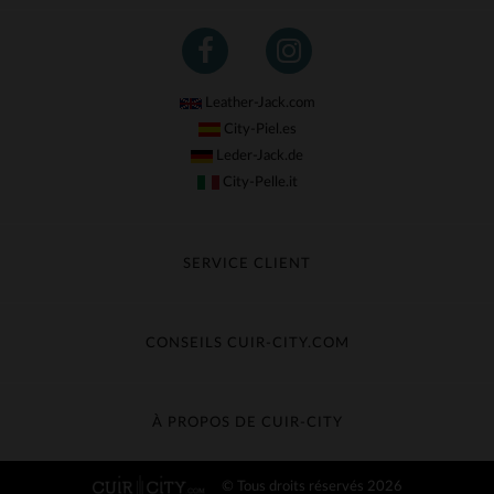
Leather-Jack.com
City-Piel.es
Leder-Jack.de
City-Pelle.it
SERVICE CLIENT
Suivre ma commande
Échange & Remboursement
CONSEILS CUIR-CITY.COM
Questions fréquentes
Livraison gratuite
Entretien du cuir
Contacter le service client
Guide des matières
À PROPOS DE CUIR-CITY
Guide des tailles
Découvrez Cuir-City
© Tous droits réservés 2026