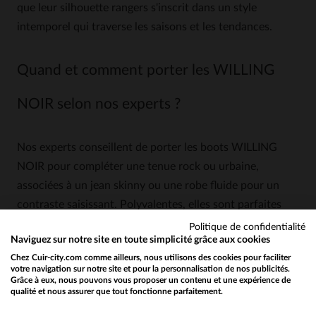
que leur silhouette rangers s'inscrit dans un style
intemporel qui traverse les saisons et les tendances.
Quand et comment porter les WILLING
NOIR selon nos experts ?
Nos experts conseillent de porter les boots WILLING
NOIR pour compléter une tenue rock ou urbaine,
associées à un jean skinny ou une robe fluide pour un
contraste saisissant. Polyvalentes, elles sont parfaites
pour toutes les saisons et s'adapteront aussi bien à vos
Politique de confidentialité
Naviguez sur notre site en toute simplicité grâce aux cookies
looks d'automne qu'à vos tenues de printemps. Avec leur
Chez Cuir-city.com comme ailleurs, nous utilisons des cookies pour faciliter
couleur noire classique, elles s'associent facilement avec
votre navigation sur notre site et pour la personnalisation de nos publicités.
diverses palettes de couleurs, ce qui en fait un
Grâce à eux, nous pouvons vous proposer un contenu et une expérience de
qualité et nous assurer que tout fonctionne parfaitement.
Would you like to be redirected to our English site?
indispensable de toute garde-robe.