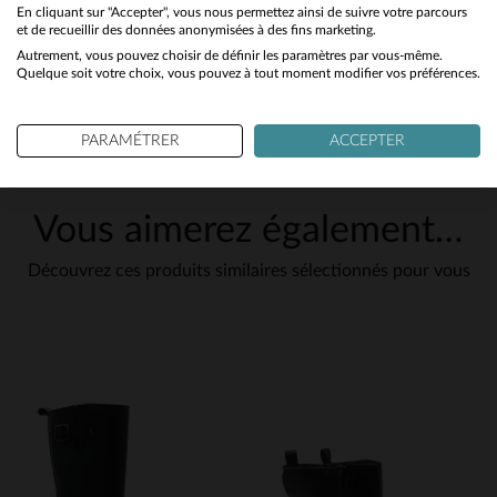
No
En cliquant sur "Accepter", vous nous permettez ainsi de suivre votre parcours
et de recueillir des données anonymisées à des fins marketing.
Autrement, vous pouvez choisir de définir les paramètres par vous-même.
Yes
Quelque soit votre choix, vous pouvez à tout moment modifier vos préférences.
PARAMÉTRER
ACCEPTER
Vous aimerez également…
Découvrez ces produits similaires sélectionnés pour vous