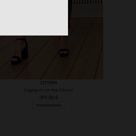
CITYZEN
Legging en cuir Noir Cityzen
399,00 €
TOUTES SAISONS