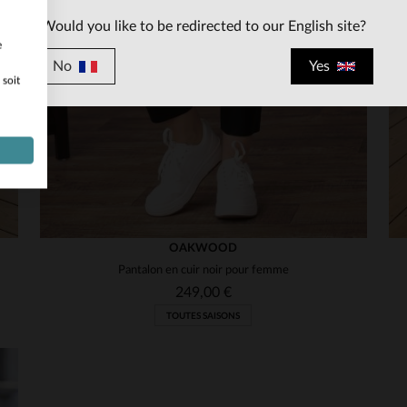
Would you like to be redirected to our English site?
e
No
Yes
 soit
OAKWOOD
Pantalon en cuir noir pour femme
249,00 €
TOUTES SAISONS