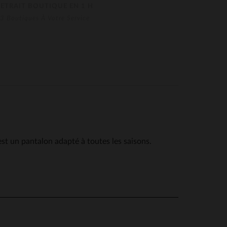
RETRAIT BOUTIQUE EN 1 H
3 Boutiques À Votre Service
 un pantalon adapté à toutes les saisons.