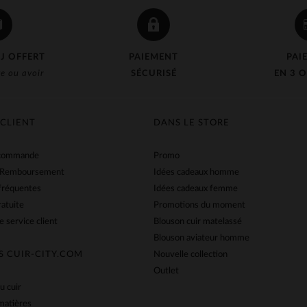
J OFFERT
PAIEMENT
PAI
e ou avoir
SÉCURISÉ
EN 3 O
 CLIENT
DANS LE STORE
 commande
Promo
 Remboursement
Idées cadeaux homme
fréquentes
Idées cadeaux femme
ratuite
Promotions du moment
e service client
Blouson cuir matelassé
Blouson aviateur homme
S CUIR-CITY.COM
Nouvelle collection
Outlet
u cuir
matières