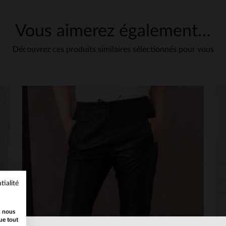
Vous aimerez également…
Découvrez ces produits similaires sélectionnés pour vous
tialité
, nous
ue tout