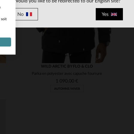
Would you like to be redirected to our English site?
e
No
Yes
 soit
WILD ARCTIC BY FLO & CLO
Parka en polyester avec capuche fourrure
1 090,00 €
AUTOMNE/HIVER