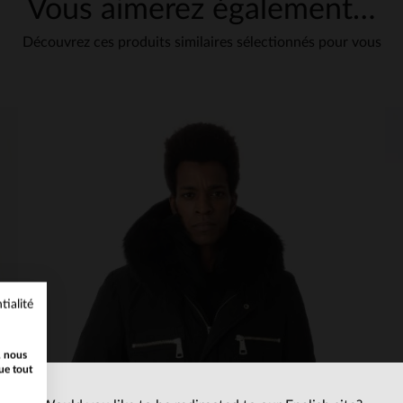
Vous aimerez également…
5
Découvrez ces produits similaires sélectionnés pour vous
/
5
Avis collecté par un tiers
Pas de commentaire
Avis du
05/12/2024
, suite à une expérience du
28/11/2024
par
Hannes P.
Publié à l'origine sur
leder-jack.de (de)
VOIR L’AVIS D’ORIGINE
Signaler
1
tialité
, nous
ue tout