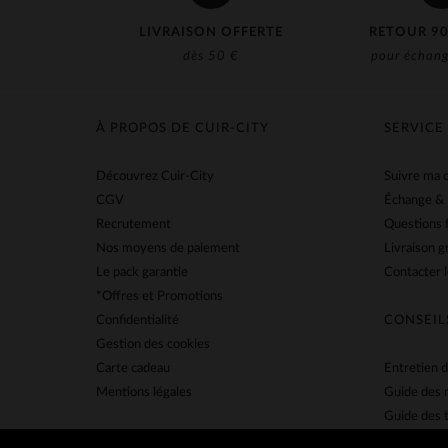
LIVRAISON OFFERTE
RETOUR 90
dès 50 €
pour échang
À PROPOS DE CUIR-CITY
SERVICE
Découvrez Cuir-City
Suivre ma
CGV
Échange &
Recrutement
Questions 
Nos moyens de paiement
Livraison g
Le pack garantie
Contacter l
*Offres et Promotions
Confidentialité
CONSEIL
Gestion des cookies
Carte cadeau
Entretien d
Mentions légales
Guide des 
Guide des t