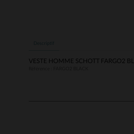
Descriptif
VESTE HOMME SCHOTT FARGO2 B
Référence : FARGO2 BLACK
5
/
5
Basé sur
2
avis soumis à un
contrôle
Voir tous les avis sur ce site