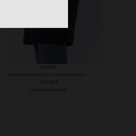
SCHOTT
Parka snorkel avec fourrure synthétique amovible
199,00 €
NOUVELLE COLLECTION