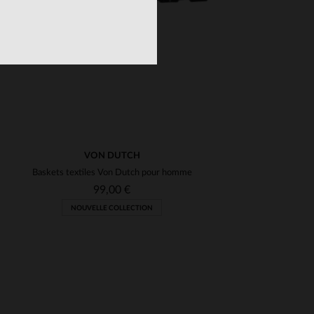
VON DUTCH
Baskets textiles Von Dutch pour homme
99,00 €
NOUVELLE COLLECTION