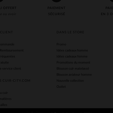
J OFFERT
PAIEMENT
PAI
e ou avoir
SÉCURISÉ
EN 3 O
 CLIENT
DANS LE STORE
 commande
Promo
 Remboursement
Idées cadeaux homme
fréquentes
Idées cadeaux femme
ratuite
Promotions du moment
e service client
Blouson cuir matelassé
Blouson aviateur homme
S CUIR-CITY.COM
Nouvelle collection
Outlet
u cuir
matières
ailles