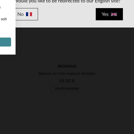
Would you like to be redirected to our English site?
e
No
Yes
 soit
REDSKINS
Baskets en toile nuances de beige
59,00 €
TOUTES SAISONS