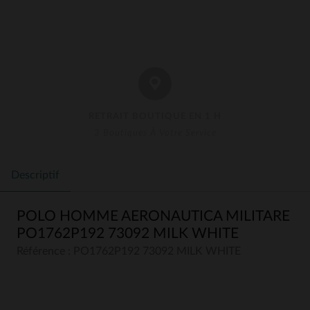
RETRAIT BOUTIQUE EN 1 H
3 Boutiques À Votre Service
Descriptif
POLO HOMME AERONAUTICA MILITARE
PO1762P192 73092 MILK WHITE
Référence : PO1762P192 73092 MILK WHITE