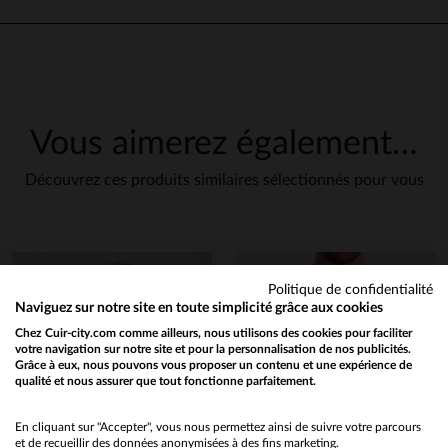
Vous aimerez également…
Découvrez ces produits similaires sélectionnés pour vous
Politique de confidentialité
Naviguez sur notre site en toute simplicité grâce aux cookies
Chez Cuir-city.com comme ailleurs, nous utilisons des cookies pour faciliter
votre navigation sur notre site et pour la personnalisation de nos publicités.
Grâce à eux, nous pouvons vous proposer un contenu et une expérience de
qualité et nous assurer que tout fonctionne parfaitement.
Would you like to be redirected to our English site?
No
En cliquant sur "Accepter", vous nous permettez ainsi de suivre votre parcours
et de recueillir des données anonymisées à des fins marketing.