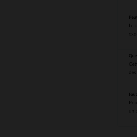
Peut
Le c
exp
Quel
Cet
des
Faut
Pou
un 
5
/
5