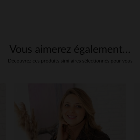
Avis collecté par un tiers
produit de très belle qualité,qui correspond parfaitement à la pré
Avis du
22/10/2024
, suite à une expérience du
16/10/2024
par
Chantal D.
UTILE
(0)
Signaler
Vous aimerez également…
1
Découvrez ces produits similaires sélectionnés pour vous