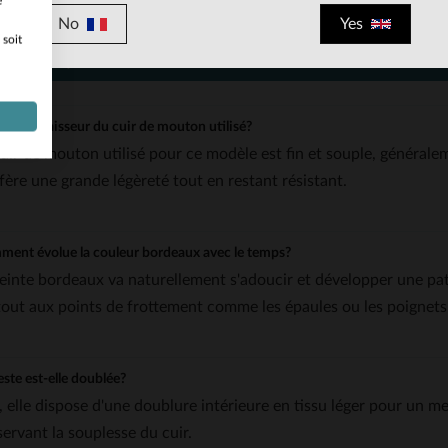
Style chic et intemporel: inspiré des manteaux, il s’associe fa
e
No
Yes
 soit
IONS FRÉQUENTES
 est l'épaisseur du cuir de mouton utilisé?
cuir de mouton utilisé pour ce modèle est fin et souple, généralem
fère une grande légèreté tout en restant résistant.
ent évolue la couleur bordeaux avec le temps?
teinte bordeaux va naturellement s'adoucir et développer une pa
tout aux points de frottement comme les épaules ou les poignets.
este est-elle doublée?
 elle dispose d'une doublure intérieure en tissu léger pour un mei
servant la souplesse du cuir.