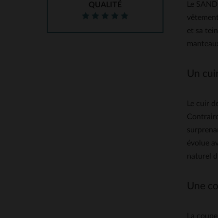
Le SANDR
QUALITÉ
vêtement 
et sa tei
manteaux 
Un cui
Le cuir d
Contraire
surprenan
évolue av
naturel d
Une co
La coupe