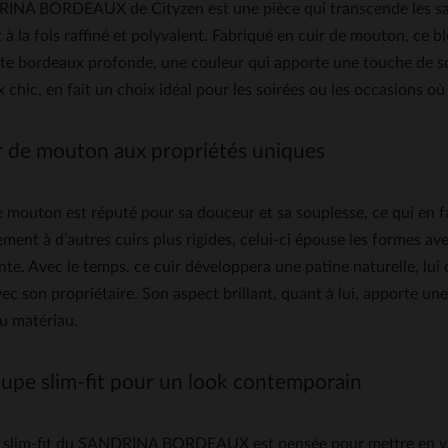
INA BORDEAUX de Cityzen est une pièce qui transcende les sai
à la fois raffiné et polyvalent. Fabriqué en cuir de mouton, ce bl
nte bordeaux profonde, une couleur qui apporte une touche de sop
chic, en fait un choix idéal pour les soirées ou les occasions où l
r de mouton aux propriétés uniques
e mouton est réputé pour sa douceur et sa souplesse, ce qui en f
ment à d’autres cuirs plus rigides, celui-ci épouse les formes ave
te. Avec le temps, ce cuir développera une patine naturelle, lu
ec son propriétaire. Son aspect brillant, quant à lui, apporte un
u matériau.
upe slim-fit pour un look contemporain
 slim-fit du SANDRINA BORDEAUX est pensée pour mettre en vale