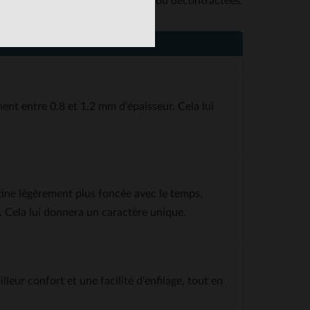
cilement avec des tenues habillées ou décontractées.
ent entre 0,8 et 1,2 mm d'épaisseur. Cela lui
tine légèrement plus foncée avec le temps,
 Cela lui donnera un caractère unique.
lleur confort et une facilité d'enfilage, tout en