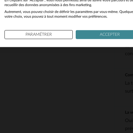
En cliquant sur "Accepter", vous nous permettez ainsi de suivre votre parcours et d
recueillir des données anonymisées à des fins marketing.
Autrement, vous pouvez choisir de définir les paramètres par vous-même. Quelque
votre choix, vous pouvez à tout moment modifier vos préférences.
QUEST
PARAMÉTRER
ACCEPTER
Quel
Le 
con
Comm
La 
sur
La v
Oui,
pré