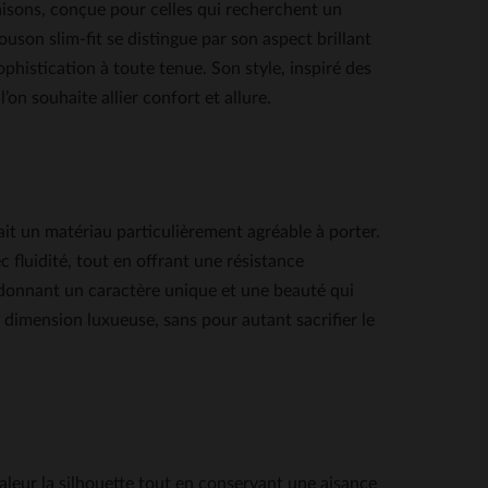
sons, conçue pour celles qui recherchent un
ouson slim-fit se distingue par son aspect brillant
histication à toute tenue. Son style, inspiré des
’on souhaite allier confort et allure.
ait un matériau particulièrement agréable à porter.
c fluidité, tout en offrant une résistance
i donnant un caractère unique et une beauté qui
e dimension luxueuse, sans pour autant sacrifier le
ur la silhouette tout en conservant une aisance