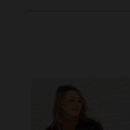
Basé sur
1
avis soumis à un
contrôle
Voir tous les avis sur ce site
5
étoiles
1
en cliquant ici
4
étoiles
0
3
étoiles
0
2
étoiles
0
1
étoile
0
Trier les avis