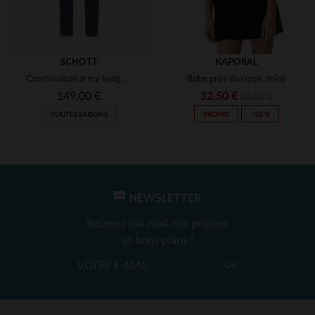
SCHOTT
KAPORAL
Combinaison army badgée couleur bleu pacific
Robe près du corps noire
149,00 €
32,50 €
65,00 €
TOUTES SAISONS
PROMO
−50 %
NEWSLETTER
Recevez par mail nos promos
et bons plans !
OK