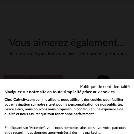
Vous aimerez également…
Découvrez ces produits similaires sélectionnés pour vous
Politique de confidentialité
Naviguez sur notre site en toute simplicité grâce aux cookies
Chez Cuir-city.com comme ailleurs, nous utilisons des cookies pour faciliter
votre navigation sur notre site et pour la personnalisation de nos publicités.
Grâce à eux, nous pouvons vous proposer un contenu et une expérience de
qualité et nous assurer que tout fonctionne parfaitement.
Would you like to be redirected to our English site?
No
En cliquant sur "Accepter", vous nous permettez ainsi de suivre votre parcours
et de recueillir des données anonymisées à des fins marketing.