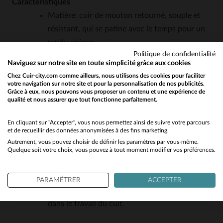
Caractéristiques
Matière: cuir de mouton retourné, souple et
résistant, qui se patine avec le temps pour un
rendu unique.
Politique de confidentialité
Coupe: droite et regular, adaptée à toutes les
Naviguez sur notre site en toute simplicité grâce aux cookies
morphologies, pour un confort optimal au
Chez Cuir-city.com comme ailleurs, nous utilisons des cookies pour faciliter
quotidien.
votre navigation sur notre site et pour la personnalisation de nos publicités.
Grâce à eux, nous pouvons vous proposer un contenu et une expérience de
Style: intemporel et polyvalent, inspiré des
qualité et nous assurer que tout fonctionne parfaitement.
Would you like to be redirected to our English site?
vestes en cuir classiques, idéal pour un look
chic ou décontracté.
No
En cliquant sur "Accepter", vous nous permettez ainsi de suivre votre parcours
et de recueillir des données anonymisées à des fins marketing.
Saison: parfait pour l’automne et l’hiver, grâce
Autrement, vous pouvez choisir de définir les paramètres par vous-même.
Yes
à sa matière chaude et isolante.
Quelque soit votre choix, vous pouvez à tout moment modifier vos préférences.
Entretien: un cuir qui demande peu d’entretien
mais qui gagne en caractère avec les années.
PARAMÉTRER
ACCEPTER
Fabrication: un pays réputé pour son expertise
dans le travail du cuir.