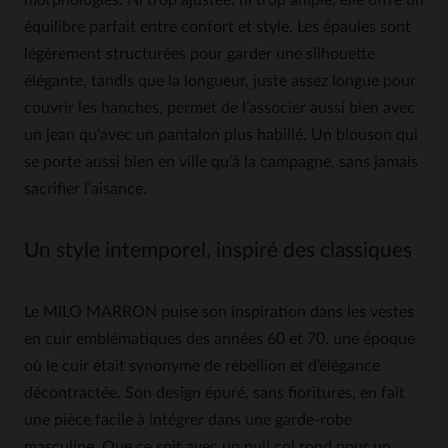
morphologies. Ni trop ajustée, ni trop ample, elle offre un
équilibre parfait entre confort et style. Les épaules sont
légèrement structurées pour garder une silhouette
élégante, tandis que la longueur, juste assez longue pour
couvrir les hanches, permet de l’associer aussi bien avec
un jean qu’avec un pantalon plus habillé. Un blouson qui
se porte aussi bien en ville qu’à la campagne, sans jamais
sacrifier l’aisance.
Un style intemporel, inspiré des classiques
Le MILO MARRON puise son inspiration dans les vestes
en cuir emblématiques des années 60 et 70, une époque
où le cuir était synonyme de rébellion et d’élégance
décontractée. Son design épuré, sans fioritures, en fait
une pièce facile à intégrer dans une garde-robe
masculine. Que ce soit avec un pull col rond pour un