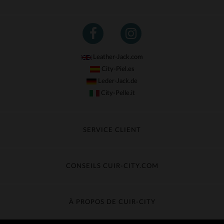
Leather-Jack.com
City-Piel.es
Leder-Jack.de
City-Pelle.it
SERVICE CLIENT
Suivre ma commande
Échange & Remboursement
CONSEILS CUIR-CITY.COM
Questions fréquentes
Livraison gratuite
Entretien du cuir
Contacter le service client
Guide des matières
À PROPOS DE CUIR-CITY
Guide des tailles