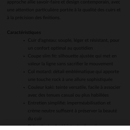
approche allie savoir-faire et design contemporain, avec
une attention particulière portée à la qualité des cuirs et
à la précision des finitions.
Caractéristiques
Cuir d'agneau: souple, léger et résistant, pour
un confort optimal au quotidien
Coupe slim fit: silhouette ajustée qui met en
valeur la ligne sans sacrifier le mouvement
Col motard: détail emblématique qui apporte
une touche rock à une allure sophistiquée
Couleur kaki: teinte versatile, facile à associer
avec des tenues casual ou plus habillées
Entretien simplifié: imperméabilisation et
crème neutre suffisent à préserver la beauté
du cuir
Polyvalent: adapté à toutes les saisons, pour