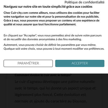
Politique de confidentialité
un usage urbain ou des escapades citadines
Naviguez sur notre site en toute simplicité grâce aux cookies
Chez Cuir-city.com comme ailleurs, nous utilisons des cookies pour faciliter
votre navigation sur notre site et pour la personnalisation de nos publicités.
QUESTIONS FRÉQUENTES
Grâce à eux, nous pouvons vous proposer un contenu et une expérience de
qualité et nous assurer que tout fonctionne parfaitement.
Would you like to be redirected to our English site?
Quelle est l'épaisseur du cuir d'agneau utilisé pour ce
No
En cliquant sur "Accepter", vous nous permettez ainsi de suivre votre parcours
blouson?
et de recueillir des données anonymisées à des fins marketing.
Le cuir d'agneau de ce blouson est fin, ce qui le
Autrement, vous pouvez choisir de définir les paramètres par vous-même.
Yes
Quelque soit votre choix, vous pouvez à tout moment modifier vos préférences.
rend particulièrement souple et léger, tout en
conservant une bonne résistance.
PARAMÉTRER
ACCEPTER
Comment évolue le cuir avec le temps?
Le cuir d'agneau développe une patine naturelle
avec le temps, qui lui donne un aspect unique et
légèrement plus foncé. Cette évolution est
normale et ajoute du caractère au blouson.