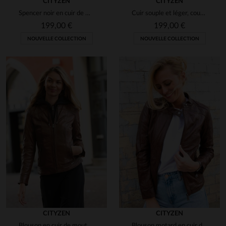
CITYZEN
CITYZEN
Spencer noir en cuir de mouton, souple et léger, style intemporel.
Cuir souple et léger, coupe slimfit, pour un look motard intemporel.
199,00 €
199,00 €
NOUVELLE COLLECTION
NOUVELLE COLLECTION
CITYZEN
CITYZEN
Blouson en cuir de mouton cognac, slim fit, avec capuche amovible.
Blouson motard en cuir de mouton marron, coupe ajustée et élégant.