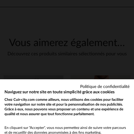
Vous aimerez également…
Découvrez ces produits similaires sélectionnés pour vous
Politique de confidentialité
Naviguez sur notre site en toute simplicité grâce aux cookies
Chez Cuir-city.com comme ailleurs, nous utilisons des cookies pour faciliter
votre navigation sur notre site et pour la personnalisation de nos publicités.
Grâce à eux, nous pouvons vous proposer un contenu et une expérience de
qualité et nous assurer que tout fonctionne parfaitement.
Would you like to be redirected to our English site?
No
En cliquant sur "Accepter", vous nous permettez ainsi de suivre votre parcours
et de recueillir des données anonymisées à des fins marketing.