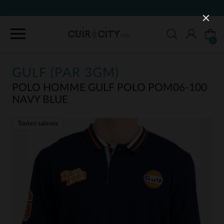
90 JOURS P
0
GULF (PAR 3GM)
POLO HOMME GULF POLO POM06-100
NAVY BLUE
Toutes saisons