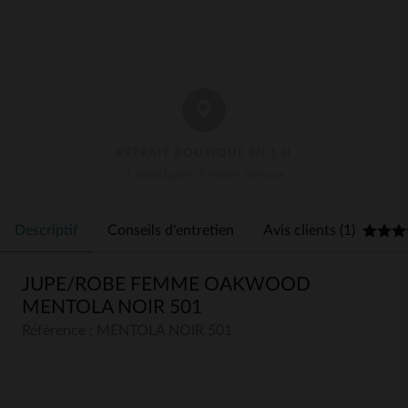
RETRAIT BOUTIQUE EN 1 H
3 Boutiques À Votre Service
Descriptif
Conseils d'entretien
Avis clients (1)
JUPE/ROBE FEMME OAKWOOD
MENTOLA NOIR 501
Référence : MENTOLA NOIR 501
5
5
/
5
Avis collecté par un tiers