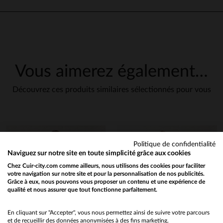
Super traitement, après que l
taille n'allait pas, l'échange a 
rapide et simple.
Basé sur
1
avis soumis à un
Avis du
25/09/2025
, suite à une
contrôle
expérience du
18/09/2025
par
S
Voir tous les avis sur ce site
R.
Vous aimerez également…
Publié à l'origine sur
leder-jack.de
5
étoiles
1
4
étoiles
0
VOIR L’AVIS D’ORIGINE
Découvrez ces produits similaires sélectionnés pour vous
3
étoiles
0
Signaler
2
étoiles
0
1
étoile
0
1
Trier les avis
en cliquant ici
Politique de confidentialité
Naviguez sur notre site en toute simplicité grâce aux cookies
Chez Cuir-city.com comme ailleurs, nous utilisons des cookies pour faciliter
votre navigation sur notre site et pour la personnalisation de nos publicités.
Grâce à eux, nous pouvons vous proposer un contenu et une expérience de
qualité et nous assurer que tout fonctionne parfaitement.
Would you like to be redirected to our English site?
No
En cliquant sur "Accepter", vous nous permettez ainsi de suivre votre parcours
et de recueillir des données anonymisées à des fins marketing.