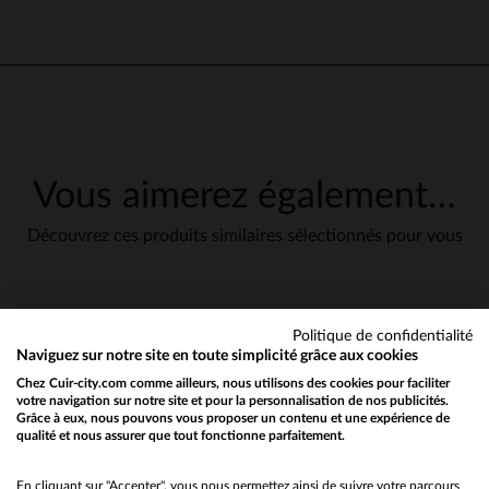
Vous aimerez également…
Découvrez ces produits similaires sélectionnés pour vous
Politique de confidentialité
en cliquant ici
Naviguez sur notre site en toute simplicité grâce aux cookies
Chez Cuir-city.com comme ailleurs, nous utilisons des cookies pour faciliter
votre navigation sur notre site et pour la personnalisation de nos publicités.
Grâce à eux, nous pouvons vous proposer un contenu et une expérience de
qualité et nous assurer que tout fonctionne parfaitement.
Would you like to be redirected to our English site?
No
En cliquant sur "Accepter", vous nous permettez ainsi de suivre votre parcours