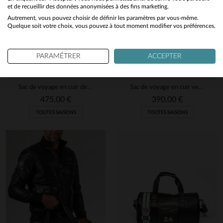
et de recueillir des données anonymisées à des fins marketing.
Autrement, vous pouvez choisir de définir les paramètres par vous-même.
Yes
Quelque soit votre choix, vous pouvez à tout moment modifier vos préférences.
PARAMÉTRER
ACCEPTER
JACKY ICKX
24H LE MANS
Sac de voyage en cuir de mouton 72H bleu marine Jacky Ickx
Sac de voyage en cuir vert avec damier racing
475,00 €
390,00 €
TOUTES SAISONS
TOUTES SAISONS