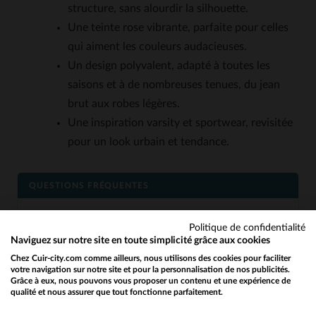
structure, sans alourdir la silhouette.
Une teinte rose vibrante, parfaite pour celles
qui aiment les couleurs audacieuses.
Un design polyvalent, adapté à toutes les
saisons et à de nombreuses tenues, du jean
brut aux robes légères.
Une inspiration varsity et sportwear, revisitée
pour un look urbain et tendance.
QUESTIONS FRÉQUENTES
Politique de confidentialité
Quels types de matières composent ce blouson bi-
Naviguez sur notre site en toute simplicité grâce aux cookies
matière?
Chez Cuir-city.com comme ailleurs, nous utilisons des cookies pour faciliter
Ce blouson est composé d'un mélange de deux
votre navigation sur notre site et pour la personnalisation de nos publicités.
matières distinctes: généralement un tissu
Grâce à eux, nous pouvons vous proposer un contenu et une expérience de
qualité et nous assurer que tout fonctionne parfaitement.
Would you like to be redirected to our English site?
technique ou coton pour la structure principale