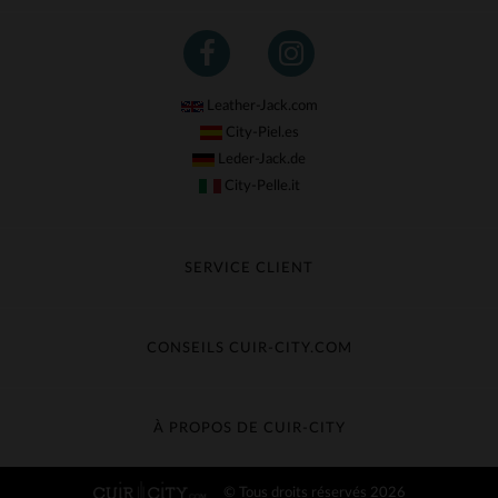
Leather-Jack.com
City-Piel.es
Leder-Jack.de
City-Pelle.it
SERVICE CLIENT
Suivre ma commande
Échange & Remboursement
CONSEILS CUIR-CITY.COM
Questions fréquentes
Livraison gratuite
Entretien du cuir
Contacter le service client
Guide des matières
À PROPOS DE CUIR-CITY
Guide des tailles
Découvrez Cuir-City
© Tous droits réservés 2026