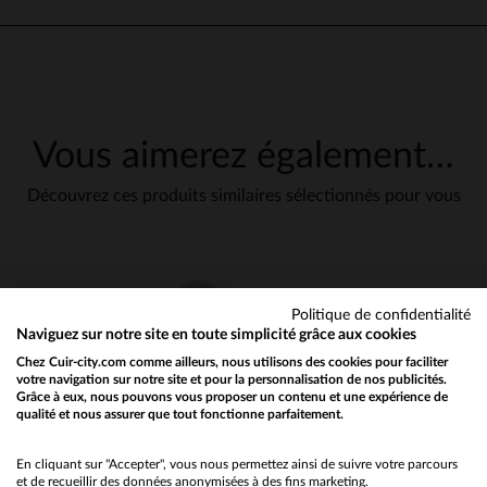
Vous aimerez également…
Découvrez ces produits similaires sélectionnés pour vous
en cliquant ici
Politique de confidentialité
Naviguez sur notre site en toute simplicité grâce aux cookies
Chez Cuir-city.com comme ailleurs, nous utilisons des cookies pour faciliter
votre navigation sur notre site et pour la personnalisation de nos publicités.
Grâce à eux, nous pouvons vous proposer un contenu et une expérience de
qualité et nous assurer que tout fonctionne parfaitement.
Would you like to be redirected to our English site?
No
En cliquant sur "Accepter", vous nous permettez ainsi de suivre votre parcours
et de recueillir des données anonymisées à des fins marketing.