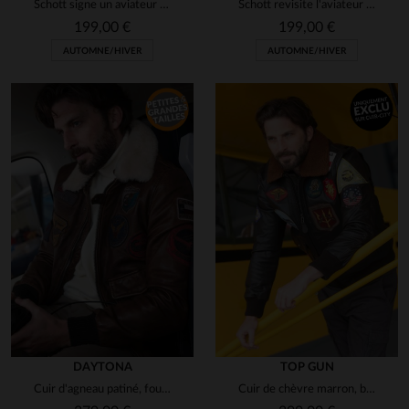
Schott signe un aviateur en cuir d'agneau, chaud et ultra-ajusté.
Schott revisite l'aviateur en cuir d'agneau noir et vegan.
199,00 €
199,00 €
AUTOMNE/HIVER
AUTOMNE/HIVER
DAYTONA
TOP GUN
Cuir d'agneau patiné, fourrure amovible, style aviateur US Air Force.
Cuir de chèvre marron, blouson G-1 Maverick avec 17 patchs officiels.