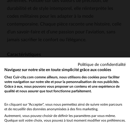
aériennes. Fondée sur des valeurs de précision, de
durabilité et de style intemporel, elle réinterprète les
codes militaires pour les adapter à la mode
contemporaine. Chaque pièce raconte une histoire, celle
d’un savoir-faire et d’une passion pour l’aviation, sans
jamais sacrifier le confort ou l’élégance.
Caractéristiques
Un cuir velouté et souple, qui évolue avec le
Politique de confidentialité
Naviguez sur notre site en toute simplicité grâce aux cookies
temps pour une patine unique.
Chez Cuir-city.com comme ailleurs, nous utilisons des cookies pour faciliter
Une coupe regular, adaptée à toutes les
votre navigation sur notre site et pour la personnalisation de nos publicités.
morphologies, avec une grande liberté de
Grâce à eux, nous pouvons vous proposer un contenu et une expérience de
qualité et nous assurer que tout fonctionne parfaitement.
Would you like to be redirected to our English site?
mouvement.
Un col en fourrure amovible vegan, pour un
No
En cliquant sur "Accepter", vous nous permettez ainsi de suivre votre parcours
style modulable selon les saisons.
et de recueillir des données anonymisées à des fins marketing.
Autrement, vous pouvez choisir de définir les paramètres par vous-même.
Yes
Une doublure en coton et un rembourrage en
Quelque soit votre choix, vous pouvez à tout moment modifier vos préférences.
polyester, pour un confort optimal.