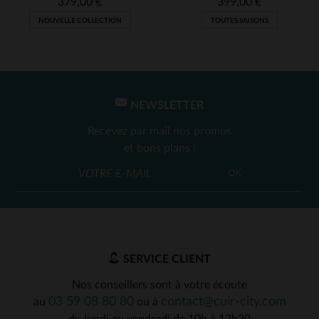
379,00 €
399,00 €
NOUVELLE COLLECTION
TOUTES SAISONS
NEWSLETTER
Recevez par mail nos promos
et bons plans !
OK
SERVICE CLIENT
Nos conseillers sont à votre écoute
03 59 08 80 80
contact@cuir-city.com
au
ou à
du lundi au vendredi de 10h à 12h30