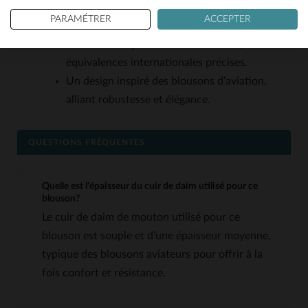
Un coloris chocolat intemporel, qui se marie
PARAMÉTRER
ACCEPTER
avec une multitude de tenues.
Des tailles disponibles du XS au 3XL, avec des
équivalences internationales précises.
Un design inspiré des blousons d’aviation,
alliant robustesse et élégance.
QUESTIONS FRÉQUENTES
Quelle est l'épaisseur du cuir de daim utilisé pour ce
blouson?
Le cuir de daim de mouton utilisé pour ce
blouson est souple et d'une épaisseur moyenne,
typique des blousons aviateurs pour offrir à la
fois confort et résistance.