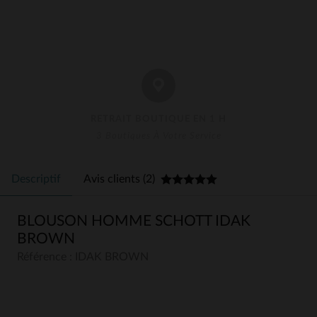
RETRAIT BOUTIQUE EN 1 H
3 Boutiques À Votre Service
Descriptif
Avis clients (2)
BLOUSON HOMME SCHOTT IDAK
BROWN
Référence : IDAK BROWN
5
5
/
5
Avis collecté par un tiers