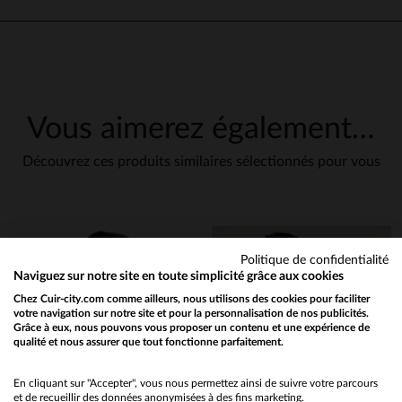
Excellent
Avis du
12/11/2024
, suite à une
expérience du
30/10/2024
par
Basé sur
2
avis soumis à un
Michael M.
contrôle
Voir tous les avis sur ce site
UTILE
(0)
Signaler
Vous aimerez également…
5
étoiles
2
4
étoiles
0
Découvrez ces produits similaires sélectionnés pour vous
5
3
étoiles
0
Avis collecté par un tiers
2
étoiles
0
1
étoile
0
Très belle pièce et très origin
Avis du
11/11/2024
, suite à une
Trier les avis
expérience du
26/10/2024
par
Politique de confidentialité
Sebastien V.
Naviguez sur notre site en toute simplicité grâce aux cookies
UTILE
(0)
Signaler
Chez Cuir-city.com comme ailleurs, nous utilisons des cookies pour faciliter
votre navigation sur notre site et pour la personnalisation de nos publicités.
Grâce à eux, nous pouvons vous proposer un contenu et une expérience de
qualité et nous assurer que tout fonctionne parfaitement.
Would you like to be redirected to our English site?
1
No
En cliquant sur "Accepter", vous nous permettez ainsi de suivre votre parcours
et de recueillir des données anonymisées à des fins marketing.