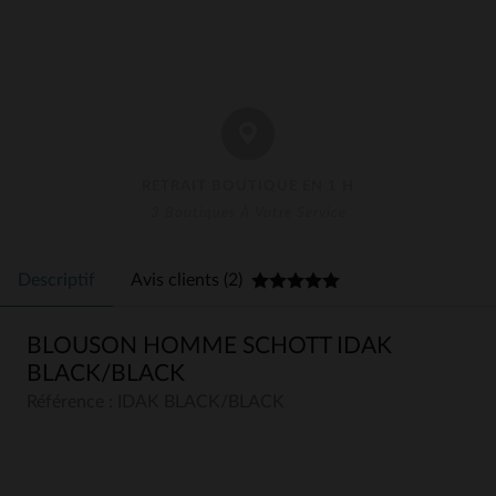
RETRAIT BOUTIQUE EN 1 H
3 Boutiques À Votre Service
Descriptif
Avis clients (2)
BLOUSON HOMME SCHOTT IDAK
BLACK/BLACK
Référence : IDAK BLACK/BLACK
5
5
/
5
Avis collecté par un tiers