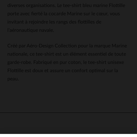
diverses organisations. Le tee-shirt bleu marine Flottille
porte avec fierté la cocarde Marine sur le cœur, vous
invitant à rejoindre les rangs des flottilles de
l’aéronautique navale.
Créé par Aéro-Design Collection pour la marque Marine
nationale, ce tee-shirt est un élément essentiel de toute
garde-robe. Fabriqué en pur coton, le tee-shirt unisexe
Flottille est doux et assure un confort optimal sur la
peau.