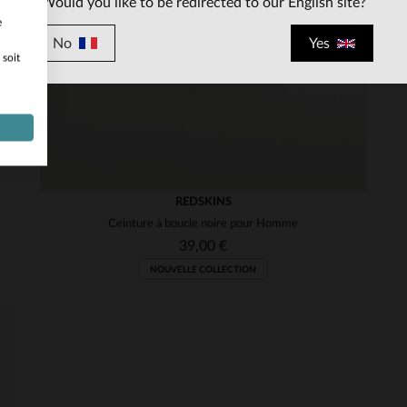
Would you like to be redirected to our English site?
e
No
Yes
 soit
REDSKINS
Ceinture à boucle noire pour Homme
39,00 €
NOUVELLE COLLECTION