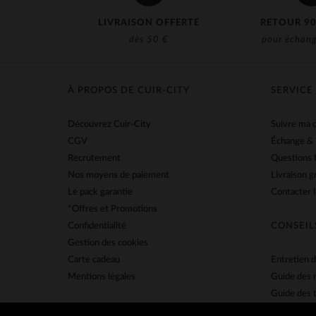
LIVRAISON OFFERTE
RETOUR 90
dès 50 €
pour échang
À PROPOS DE CUIR-CITY
SERVICE
Découvrez Cuir-City
Suivre ma
CGV
Échange &
Recrutement
Questions 
Nos moyens de paiement
Livraison g
Le pack garantie
Contacter l
*Offres et Promotions
Confidentialité
CONSEIL
Gestion des cookies
Carte cadeau
Entretien d
Mentions légales
Guide des 
Guide des t