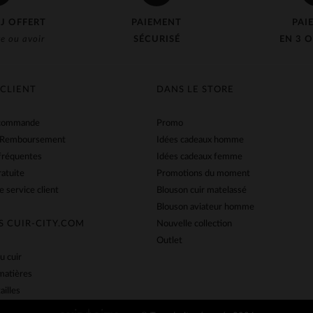
J OFFERT
PAIEMENT
PAI
e ou avoir
SÉCURISÉ
EN 3 O
 CLIENT
DANS LE STORE
 commande
Promo
 Remboursement
Idées cadeaux homme
fréquentes
Idées cadeaux femme
ratuite
Promotions du moment
e service client
Blouson cuir matelassé
Blouson aviateur homme
S CUIR-CITY.COM
Nouvelle collection
Outlet
u cuir
matières
ailles