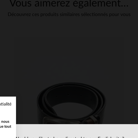
Vous aimerez également…
ique entretien
Découvrez ces produits similaires sélectionnés pour vous
tialité
, nous
ue tout