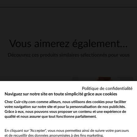
Vous aimerez également…
Découvrez ces produits similaires sélectionnés pour vous
Politique de confidentialité
Naviguez sur notre site en toute simplicité grâce aux cookies
Chez Cuir-city.com comme ailleurs, nous utilisons des cookies pour faciliter
votre navigation sur notre site et pour la personnalisation de nos publicités.
Grâce à eux, nous pouvons vous proposer un contenu et une expérience de
qualité et nous assurer que tout fonctionne parfaitement.
Would you like to be redirected to our English site?
No
En cliquant sur "Accepter", vous nous permettez ainsi de suivre votre parcours
et de recueillir des données anonymisées à des fins marketing.