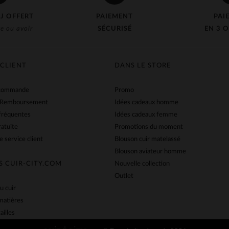
J OFFERT
PAIEMENT
PAI
e ou avoir
SÉCURISÉ
EN 3 O
 CLIENT
DANS LE STORE
 commande
Promo
 Remboursement
Idées cadeaux homme
fréquentes
Idées cadeaux femme
ratuite
Promotions du moment
e service client
Blouson cuir matelassé
Blouson aviateur homme
S CUIR-CITY.COM
Nouvelle collection
Outlet
u cuir
matières
ailles