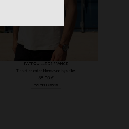
PATROUILLE DE FRANCE
T-shirt en coton blanc avec logo ailes
85,00 €
TOUTES SAISONS