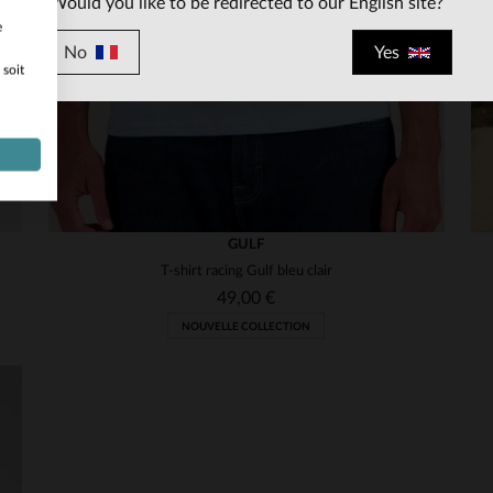
Would you like to be redirected to our English site?
e
No
Yes
 soit
GULF
T-shirt racing Gulf bleu clair
49,00 €
NOUVELLE COLLECTION