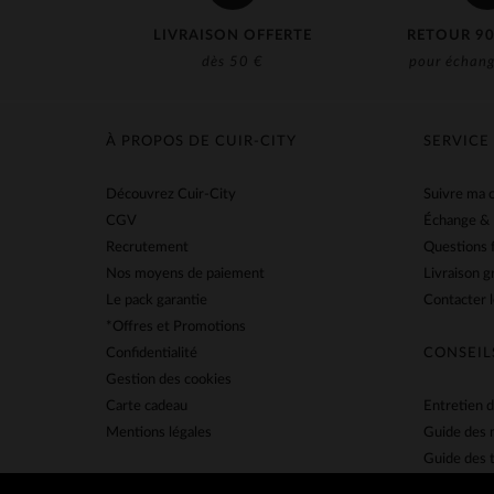
LIVRAISON OFFERTE
RETOUR 90
dès 50 €
pour échang
À PROPOS DE CUIR-CITY
SERVICE
Découvrez Cuir-City
Suivre ma
CGV
Échange &
Recrutement
Questions 
Nos moyens de paiement
Livraison g
Le pack garantie
Contacter l
*Offres et Promotions
Confidentialité
CONSEIL
Gestion des cookies
Carte cadeau
Entretien d
Mentions légales
Guide des 
Guide des t