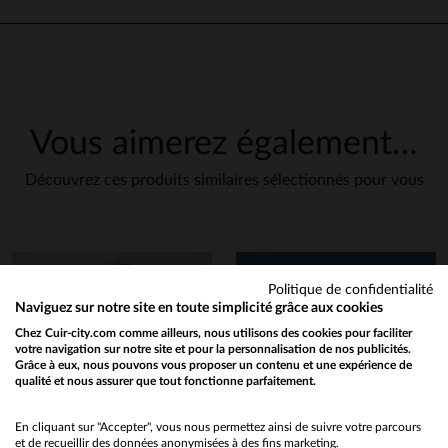
Vous aimerez également…
Découvrez ces produits similaires sélectionnés pour vous
Politique de confidentialité
Naviguez sur notre site en toute simplicité grâce aux cookies
Chez Cuir-city.com comme ailleurs, nous utilisons des cookies pour faciliter
votre navigation sur notre site et pour la personnalisation de nos publicités.
Grâce à eux, nous pouvons vous proposer un contenu et une expérience de
qualité et nous assurer que tout fonctionne parfaitement.
Would you like to be redirected to our English site?
No
En cliquant sur "Accepter", vous nous permettez ainsi de suivre votre parcours
et de recueillir des données anonymisées à des fins marketing.