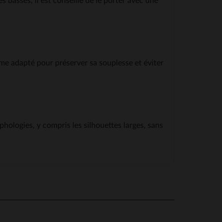
s basses, il est conseillé de le porter avec une
me adapté pour préserver sa souplesse et éviter
hologies, y compris les silhouettes larges, sans