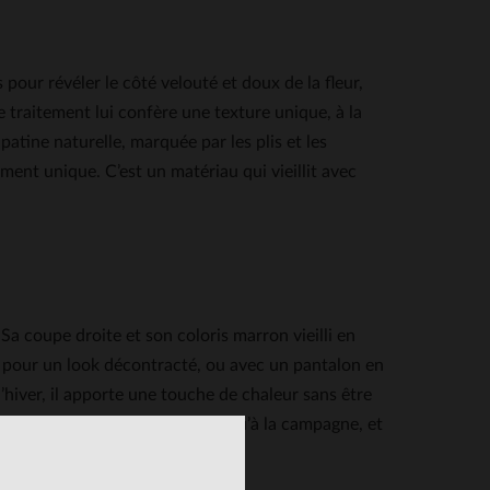
 pour révéler le côté velouté et doux de la fleur,
 traitement lui confère une texture unique, à la
atine naturelle, marquée par les plis et les
 unique. C’est un matériau qui vieillit avec
a coupe droite et son coloris marron vieilli en
ts pour un look décontracté, ou avec un pantalon en
l’hiver, il apporte une touche de chaleur sans être
ui se porte aussi bien en ville qu’à la campagne, et