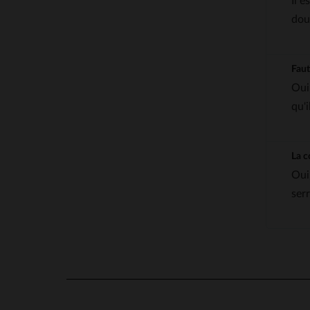
Il e
dou
Faut
Oui
qu'i
La c
Oui
ser
5
/
5