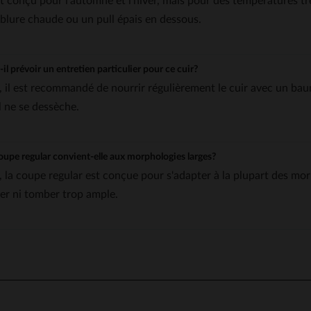
st conçu pour l'automne et l'hiver, mais pour des températures trè
blure chaude ou un pull épais en dessous.
-il prévoir un entretien particulier pour ce cuir?
, il est recommandé de nourrir régulièrement le cuir avec un bau
l ne se dessèche.
oupe regular convient-elle aux morphologies larges?
, la coupe regular est conçue pour s'adapter à la plupart des morp
rer ni tomber trop ample.
5
/
5
Avis collecté par un tiers
Très bonne qualité, veste très agréable ,légère et chaude
Avis du
24/01/2026
, suite à une expérience du
02/12/2025
par
Jean luc P.