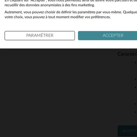
En cliquant sur "Accepter", vous nous permettez ainsi de suivre votre parcours et d
Cityzen e
recueillir des données anonymisées à des fins marketing.
Autrement, vous pouvez choisir de définir les paramètres par vous-même. Quelque
repose su
votre choix, vous pouvez à tout moment modifier vos préférences.
fabricati
pièces d
PARAMÉTRER
ACCEPTER
raconte u
Caractér
QUEST