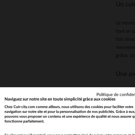
Un cuir
Le mouton
tout en g
fois douc
mouvemen
grâce, c
Une pi
Ce blouso
Politique de confiden
Naviguez sur notre site en toute simplicité grâce aux cookies
font une 
Chez Cuir-city.com comme ailleurs, nous utilisons des cookies pour faciliter votre
laine et 
navigation sur notre site et pour la personnalisation de nos publicités. Grâce à eux
trop lour
pouvons vous proposer un contenu et une expérience de qualité et nous assurer q
fonctionne parfaitement.
qui s’ada