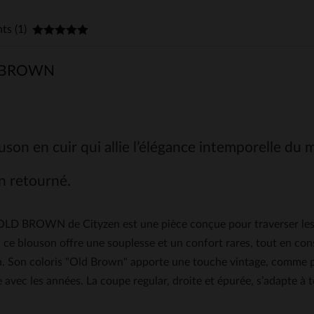
nts (1)
D BROWN
son en cuir qui allie l’élégance intemporelle du ma
 retourné.
OLD BROWN de Cityzen est une pièce conçue pour traverser les 
 ce blouson offre une souplesse et un confort rares, tout en co
n. Son coloris "Old Brown" apporte une touche vintage, comme pa
e avec les années. La coupe regular, droite et épurée, s’adapte à t