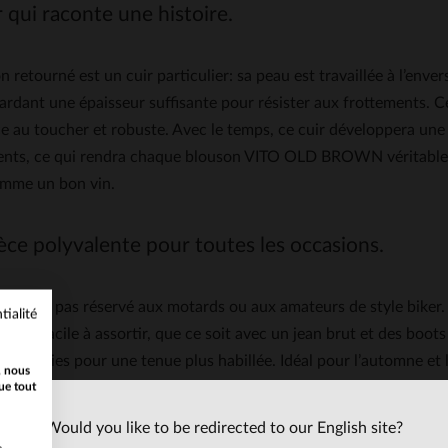
 qui raconte une histoire.
 retourné est un cuir particulier: sa peau est travaillée à l’envers
ardant une épaisseur suffisante pour résister aux frottements. Ce
e au toucher et robuste. Avec le temps, ce cuir développera une p
ts, ce qui rendra chaque blouson VITO OLD BROWN véritablement
omme un bon vin.
èce polyvalente pour toutes les occasions.
n n’est pas réservé aux motards ou aux amateurs de style biker. S
tialité
pièce facile à assortir, que ce soit avec un jean brut et des boo
des derbies pour une tenue plus habillée. Idéal pour l’automne et 
, nous
d, grâce à la légèreté naturelle du cuir de mouton. Un vêtement q
ue tout
pte à toutes les envies.
Would you like to be redirected to our English site?