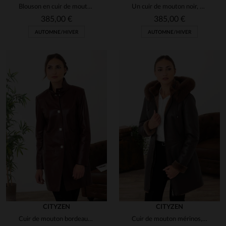
Blouson en cuir de mouton, coupe slim. Élégant et souple pour l'hiver.
Un cuir de mouton noir, souple et chic, pour une silhouette épurée.
385,00 €
385,00 €
AUTOMNE/HIVER
AUTOMNE/HIVER
CITYZEN
CITYZEN
Cuir de mouton bordeaux, slim et brillant, style chic et intemporel.
Cuir de mouton mérinos, finition soyeuse : veste 3/4 chaude et chic.