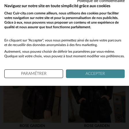
Politique de confidentialité
Vous aimerez également…
Naviguez sur notre site en toute simplicité grâce aux cookies
Chez Cuir-city.com comme ailleurs, nous utilisons des cookies pour faciliter
Découvrez ces produits similaires sélectionnés pour vous
votre navigation sur notre site et pour la personnalisation de nos publicités.
Grâce à eux, nous pouvons vous proposer un contenu et une expérience de
qualité et nous assurer que tout fonctionne parfaitement.
Would you like to be redirected to our English site?
No
En cliquant sur "Accepter", vous nous permettez ainsi de suivre votre parcours
en cliquant ici
et de recueillir des données anonymisées à des fins marketing.
Autrement, vous pouvez choisir de définir les paramètres par vous-même.
Yes
Quelque soit votre choix, vous pouvez à tout moment modifier vos préférences.
PARAMÉTRER
ACCEPTER
ROSE GARDEN
ROSE GARDEN