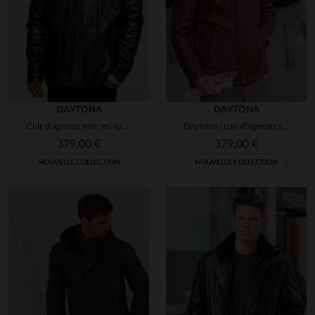
Signaler
5
Avis collecté par un tiers
Bon produit au départ a voir 
dans la durée
DAYTONA
DAYTONA
Avis du
16/03/2025
, suite à une
Cuir d'agneau noir, mi-long et souple : l'élégance intemporelle.
Daytona : cuir d'agneau souple, style motard.Chaud et indémodable.
expérience du
11/03/2025
par
Manuel A.
379,00 €
379,00 €
NOUVELLE COLLECTION
NOUVELLE COLLECTION
UTILE
(0)
Signaler
5
Avis collecté par un tiers
Le bison était exceptionnel
Avis du
25/01/2025
, suite à une
expérience du
19/01/2025
par
Michel W.
UTILE
(0)