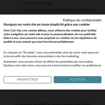
vêtements en cuir.
Sans fourrure: pour un blouson plus léger et
facile à entretenir.
Politique de confidentialité
Naviguez sur notre site en toute simplicité grâce aux cookies
Chez Cuir-city.com comme ailleurs, nous utilisons des cookies pour faciliter
QUESTIONS FRÉQUENTES
votre navigation sur notre site et pour la personnalisation de nos publicités.
Grâce à eux, nous pouvons vous proposer un contenu et une expérience de
qualité et nous assurer que tout fonctionne parfaitement.
Would you like to be redirected to our English site?
Quel est l'avantage d'un cuir de mouton par rapport à
d'autres types de cuir?
No
En cliquant sur "Accepter", vous nous permettez ainsi de suivre votre parcours
Le cuir de mouton est réputé pour sa souplesse
et de recueillir des données anonymisées à des fins marketing.
Autrement, vous pouvez choisir de définir les paramètres par vous-même.
Yes
et son confort. Il est plus léger et plus doux que
Quelque soit votre choix, vous pouvez à tout moment modifier vos préférences.
des cuirs comme la vachette ou le buffle, tout en
offrant une bonne résistance. Il se patine
PARAMÉTRER
ACCEPTER
également bien avec le temps, développant un
aspect unique.
Le parement amovible du col est-il isolant pour l'hiver?