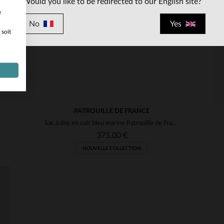
Would you like to be redirected to our English site?
e
No
Yes
 soit
PATROUILLE DE FRANCE
Sac à dos en cuir bleu marine Patrouille de France
375,00 €
NOUVELLE COLLECTION