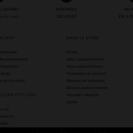
J OFFERT
PAIEMENT
PAI
e ou avoir
SÉCURISÉ
EN 3 O
 CLIENT
DANS LE STORE
 commande
Promo
 Remboursement
Idées cadeaux homme
fréquentes
Idées cadeaux femme
ratuite
Promotions du moment
e service client
Blouson cuir matelassé
Blouson aviateur homme
S CUIR-CITY.COM
Nouvelle collection
Outlet
u cuir
matières
ailles