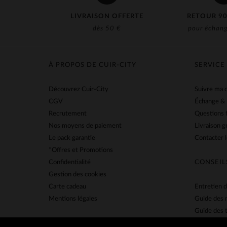
LIVRAISON OFFERTE
RETOUR 90
dès 50 €
pour échang
À PROPOS DE CUIR-CITY
SERVICE
Découvrez Cuir-City
Suivre ma
CGV
Échange &
Recrutement
Questions 
Nos moyens de paiement
Livraison g
Le pack garantie
Contacter l
*Offres et Promotions
Confidentialité
CONSEIL
Gestion des cookies
Carte cadeau
Entretien d
Mentions légales
Guide des 
Guide des t