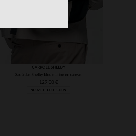
CARROLL SHELBY
Sac à dos Shelby bleu marine en canvas
129,00 €
NOUVELLE COLLECTION