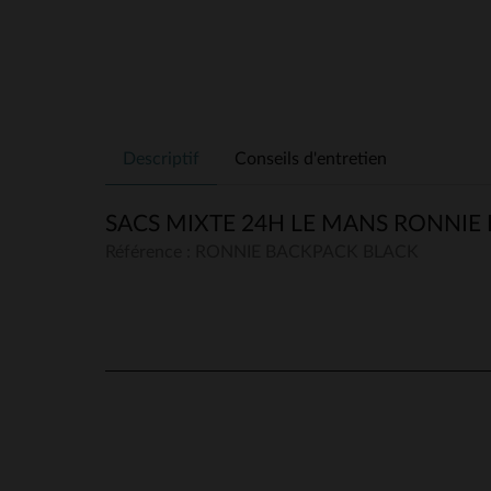
Descriptif
Conseils d'entretien
SACS MIXTE 24H LE MANS RONNIE
Référence : RONNIE BACKPACK BLACK
5
/
5
Basé sur
1
avis soumis à un
contrôle
Voir tous les avis sur ce site