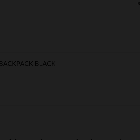
 BACKPACK BLACK
5
/
5
Avis collecté par un tiers
Pas de commentaire
Avis du
11/01/2026
, suite à une expérience du
01/01/2026
par
Alina danie
Publié à l'origine sur
leder-jack.de (de)
VOIR L’AVIS D’ORIGINE
Signaler