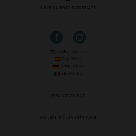
4,8/5 CLIENTS SATISFAITS
Leather-Jack.com
City-Piel.es
Leder-Jack.de
City-Pelle.it
SERVICE CLIENT
Suivre ma commande
Échange & Remboursement
CONSEILS CUIR-CITY.COM
Questions fréquentes
Livraison gratuite
Entretien du cuir