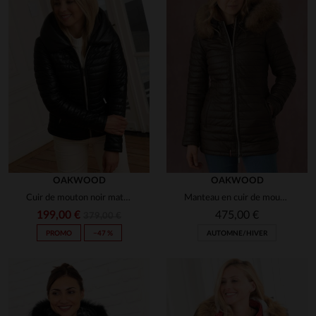
Christine F.
UTILE
(0)
Signaler
1
OAKWOOD
OAKWOOD
Cuir de mouton noir matelassé : chaleur et élégance en un blouson.
Manteau en cuir de mouton matelassé.Fourrure amovible, coupe ceintrée.
199,00 €
475,00 €
379,00 €
PROMO
−47 %
AUTOMNE/HIVER