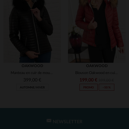
OAKWOOD
OAKWOOD
Manteau en cuir de mouton noir, souple et élégant, signature Oakwood.
Blouson Oakwood en cuir matelassé, chaud et léger grâce au THINSULATE.
399,00 €
199,00 €
399,00 €
AUTOMNE/HIVER
PROMO
−50 %
NEWSLETTER