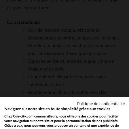
mélange de tradition et de modernité, où chaque détail
est pensé pour durer.
Caractéristiques
Cuir de mouton: souple, résistant et
développant une patine unique avec le temps.
Doublure matelassée: ouatinage en polyester
pour une isolation thermique optimale.
Capuche en fourrure de asiatique: ajout de
chaleur et de style.
Coupe slimfit: élégante et ajustée, sans
sacrifier le confort.
Doublure amovible: adaptable selon les
conditions météo.
Politique de confidentialité
Fermeture zippée: pratique et rapide.
Naviguez sur notre site en toute simplicité grâce aux cookies
Poche intérieure: pour un rangement sécurisé
Chez Cuir-city.com comme ailleurs, nous utilisons des cookies pour faciliter
votre navigation sur notre site et pour la personnalisation de nos publicités.
de vos essentiels.
Grâce à eux, nous pouvons vous proposer un contenu et une expérience de