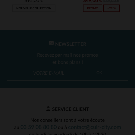
695,00 €
349,00 €
489,00 €
NOUVELLE COLLECTION
PROMO
−29 %
NEWSLETTER
Recevez par mail nos promos
et bons plans !
OK
SERVICE CLIENT
Nos conseillers sont à votre écoute
03 59 08 80 80
contact@cuir-city.com
au
ou à
du lundi au vendredi de 10h à 12h30