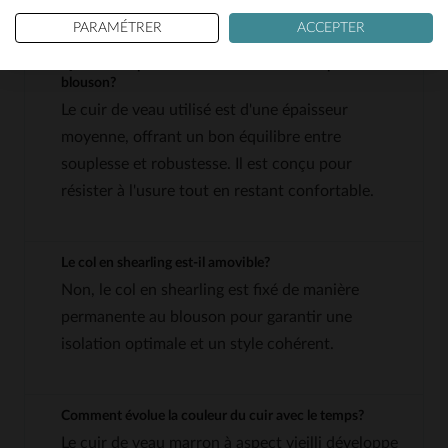
QUESTIONS FRÉQUENTES
PARAMÉTRER
ACCEPTER
Quelle est l'épaisseur du cuir de veau utilisé pour ce
blouson?
Le cuir de veau utilisé est d'une épaisseur
moyenne, offrant un bon équilibre entre
souplesse et robustesse. Il est conçu pour
résister à l'usure tout en restant confortable.
Le col en shearling est-il amovible?
Non, le col en shearling est fixé de manière
permanente au blouson pour garantir une
isolation optimale et un style cohérent.
Comment évolue la couleur du cuir avec le temps?
Le cuir de veau marron à aspect vieilli développe