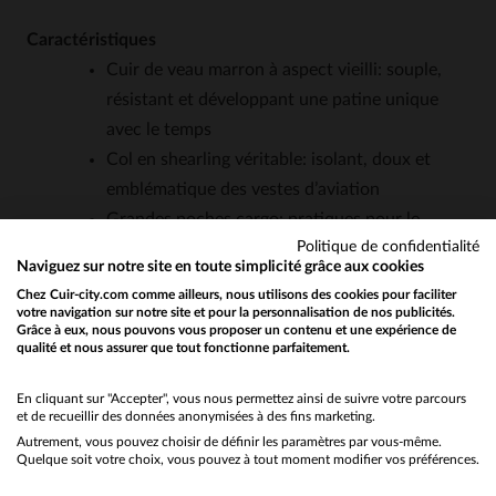
Caractéristiques
Cuir de veau marron à aspect vieilli: souple,
résistant et développant une patine unique
avec le temps
Col en shearling véritable: isolant, doux et
emblématique des vestes d’aviation
Grandes poches cargo: pratiques pour le
Politique de confidentialité
quotidien, inspirées des équipements militaires
Naviguez sur notre site en toute simplicité grâce aux cookies
Patch Patrouille de France: détail exclusif qui
Chez Cuir-city.com comme ailleurs, nous utilisons des cookies pour faciliter
ajoute une dimension historique et symbolique
votre navigation sur notre site et pour la personnalisation de nos publicités.
Grâce à eux, nous pouvons vous proposer un contenu et une expérience de
Coupe regular: polyvalente, adaptée à toutes
qualité et nous assurer que tout fonctionne parfaitement.
Would you like to be redirected to our English site?
les morphologies et toutes les saisons
Poids maîtrisé (2 kg): suffisamment robuste
No
En cliquant sur "Accepter", vous nous permettez ainsi de suivre votre parcours
et de recueillir des données anonymisées à des fins marketing.
pour durer, sans sacrifier le confort
Autrement, vous pouvez choisir de définir les paramètres par vous-même.
Yes
Quelque soit votre choix, vous pouvez à tout moment modifier vos préférences.