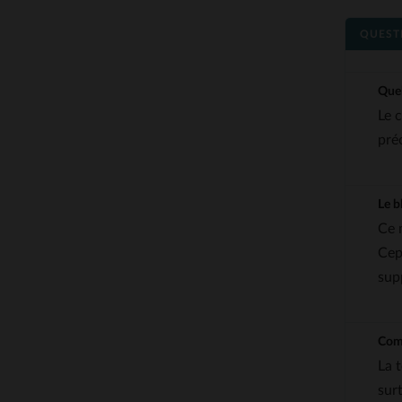
QUEST
Quel
Le c
pré
Le b
Ce 
Cep
sup
Comm
La 
sur