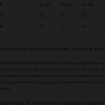
FR
42–44
44–46
46–48
US
36
38
40
UK
32
34
36
son aviateur en cuir de mouton, né sous le signe 
e PN0963U100839 00048 TABACCO d’Aeronautica Militare incarne 
 d’un tailleur italien. Fabriqué en cuir de mouton – un cuir fin, so
’un vêtement du quotidien à la robustesse d’une pièce conçue po
se, évoque les tons classiques des équipements militaires, tout
raine.
upe regular fit, pensée pour s’adapter à toutes l