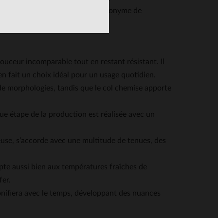
d’hui, Aeronautica Militare est synonyme de
douceur incomparable tout en restant résistant. Il
n fait un choix idéal pour un usage quotidien.
 de morphologies, tandis que le col chemise apporte
que étape de la production est réalisée avec un
euse, s’accorde avec une multitude de tenues, des
apte aussi bien aux températures fraîches de
fer.
bonifiera avec le temps, développant des nuances