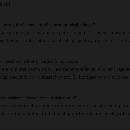
inctif.
oupe regular fit convient-elle aux morphologies larges?
, la coupe regular est conçue pour s'adapter à diverses morphologi
ajustement confortable sans être trop ajustée, tout en restant él
-il prévoir un entretien particulier pour ce cuir?
me tout cuir de mouton, il est recommandé de le nourrir réguli
souplesse et éviter le dessèchement. Évitez également une exposit
-on porter ce blouson avec un style formel?
 style aviateur et sa coupe structurée en font un vêtement plut
mise et un pantalon droit, il peut apporter une touche élégante e