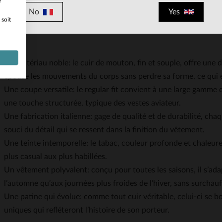
e
 particulière portée aux détails et à la qualité des cuirs. Aujour
No
Yes
 soit
 intemporels, où l’histoire rencontre le contemporain.
istiques
Un matériau noble: le cuir de mouton, fin et souple, offre une 
épouse les mouvements du corps sans perdre sa forme, ce qui e
Une coupe versatile: le regular fit convient à une large gamme
une touche structurée, typique des vestes aviateur.
Une fabrication italienne: gage de qualité et de durabilité, cha
souci du détail qui se ressent dans la finition du vêtement.
Une teinte intemporelle: le tabac, couleur profonde et chaleur
plus casual aux plus habillées.
Un vêtement polyvalent: conçu pour toutes les saisons, il s’ad
l’automne qu’aux journées plus froides de l’hiver, sans surchauf
Une patine qui évolue: comme tout cuir véritable, celui-ci se 
uniques qui refléteront l’histoire de son porteur.