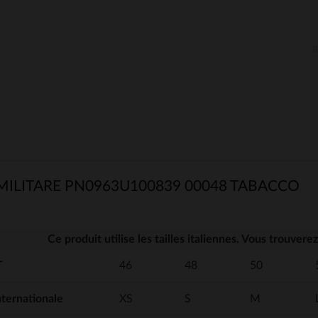
LITARE PN0963U100839 00048 TABACCO
Ce produit utilise les tailles italiennes. Vous trouver
T
46
48
50
internationale
XS
S
M