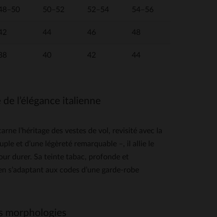
48–50
50–52
52–54
54–56
42
44
46
48
38
40
42
44
de l’élégance italienne
l’héritage des vestes de vol, revisité avec la
uple et d’une légèreté remarquable –, il allie le
ur durer. Sa teinte tabac, profonde et
 en s’adaptant aux codes d’une garde-robe
es morphologies