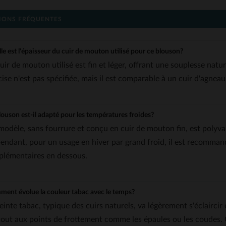
IONS FRÉQUENTES
le est l'épaisseur du cuir de mouton utilisé pour ce blouson?
uir de mouton utilisé est fin et léger, offrant une souplesse natu
cise n'est pas spécifiée, mais il est comparable à un cuir d'agneau
louson est-il adapté pour les températures froides?
modèle, sans fourrure et conçu en cuir de mouton fin, est polyval
endant, pour un usage en hiver par grand froid, il est recomman
plémentaires en dessous.
ent évolue la couleur tabac avec le temps?
teinte tabac, typique des cuirs naturels, va légèrement s'éclairci
tout aux points de frottement comme les épaules ou les coudes.