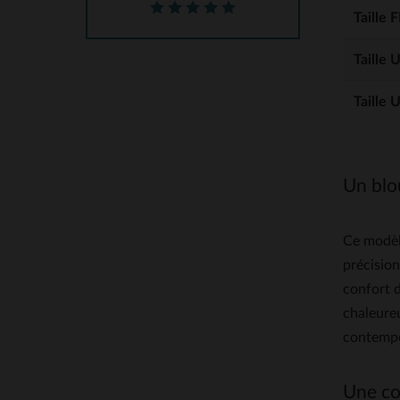
Taille 
Taille 
Taille 
Un blou
Ce modèl
précision
confort d
chaleureu
contempo
Une co