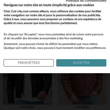
Politique de confidentialité
Vous aimerez également…
VOIR L’AVIS D’ORIGINE
5
étoiles
6
Naviguez sur notre site en toute simplicité grâce aux cookies
Signaler
4
étoiles
0
Chez Cuir-city.com comme ailleurs, nous utilisons des cookies pour faciliter
Découvrez ces produits similaires sélectionnés pour vous
votre navigation sur notre site et pour la personnalisation de nos publicités.
3
étoiles
0
Grâce à eux, nous pouvons vous proposer un contenu et une expérience de
2
étoiles
0
5
qualité et nous assurer que tout fonctionne parfaitement.
Would you like to be redirected to our English site?
1
étoile
0
Avis collecté par un tiers
No
En cliquant sur "Accepter", vous nous permettez ainsi de suivre votre parcours
article de qualité sans défaut 
Trier les avis
et de recueillir des données anonymisées à des fins marketing.
conforme à la description. Le
cuir est souple et le blouson t
Autrement, vous pouvez choisir de définir les paramètres par vous-même.
Yes
Quelque soit votre choix, vous pouvez à tout moment modifier vos préférences.
agréable à porter
Avis du
04/01/2026
, suite à une
expérience du
13/12/2025
par
Laurence R.
PARAMÉTRER
ACCEPTER
UTILE
(0)
Signaler
notre rubrique entretien
5
Avis collecté par un tiers
Le cuir, les fermetures éclaires
les coutures sont de très bon
CITYZEN
CITYZEN
manufactures.Rien à dire, je 