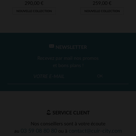
290,00 €
259,00 €
Excellent produit
NOUVELLE COLLECTION
NOUVELLE COLLECTION
Avis du
06/12/2025
, suite à une
expérience du
28/11/2025
par
Nicolas S.
UTILE
(0)
Signaler
NEWSLETTER
1
2
Recevez par mail nos promos
et bons plans !
OK
SERVICE CLIENT
Nos conseillers sont à votre écoute
03 59 08 80 80
contact@cuir-city.com
au
ou à