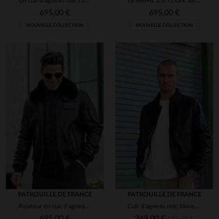
Un cuir d'agneau noir, coupe aviateur, élégant et résistant.
Le RAFAL 2.0 YCON, aviateur en cuir d'agneau souple signé Redskins.
695,00 €
695,00 €
NOUVELLE COLLECTION
NOUVELLE COLLECTION
PATROUILLE DE FRANCE
PATROUILLE DE FRANCE
Aviateur en cuir d'agneau bleu marine, col mouton amovible et patchs.
Cuir d'agneau noir, blouson aviateur Redskins et Patrouille de France.
695,00 €
349,00 €