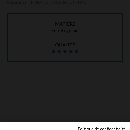
Référence : RAFAL 2.0 YCON COGNAC
MATIÈRE
cuir d'agneau
QUALITÉ
Politique de confidentialité