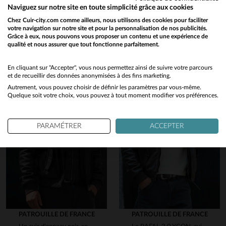
Vous aimerez également…
Naviguez sur notre site en toute simplicité grâce aux cookies
Chez Cuir-city.com comme ailleurs, nous utilisons des cookies pour faciliter
Découvrez ces produits similaires sélectionnés pour vous
votre navigation sur notre site et pour la personnalisation de nos publicités.
Grâce à eux, nous pouvons vous proposer un contenu et une expérience de
qualité et nous assurer que tout fonctionne parfaitement.
Would you like to be redirected to our English site?
No
En cliquant sur "Accepter", vous nous permettez ainsi de suivre votre parcours
et de recueillir des données anonymisées à des fins marketing.
Autrement, vous pouvez choisir de définir les paramètres par vous-même.
Yes
Quelque soit votre choix, vous pouvez à tout moment modifier vos préférences.
en cliquant ici
PARAMÉTRER
ACCEPTER
PATROUILLE DE FRANCE
PATROUILLE DE FRANCE