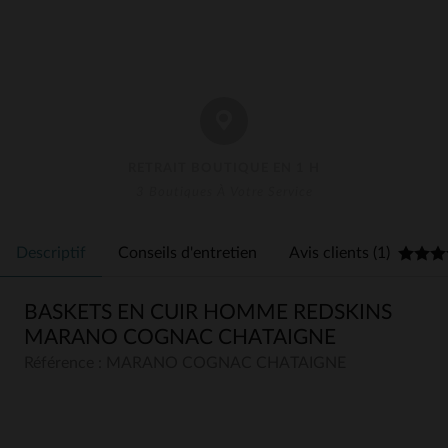
RETRAIT BOUTIQUE EN 1 H
3 Boutiques À Votre Service
Descriptif
Conseils d'entretien
Avis clients (1)
BASKETS EN CUIR HOMME REDSKINS
MARANO COGNAC CHATAIGNE
Référence : MARANO COGNAC CHATAIGNE
5
5
/
5
Avis collecté par un tiers