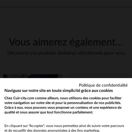
parfait
Avis du
14/03/2026
, suite à une
expérience du
09/03/2026
par
Basé sur
1
avis soumis à un
Johnny G.
contrôle
Voir tous les avis sur ce site
UTILE
(0)
Signaler
Vous aimerez également…
5
étoiles
1
4
étoiles
0
Découvrez ces produits similaires sélectionnés pour vous
1
3
étoiles
0
2
étoiles
0
1
étoile
0
Trier les avis
Politique de confidentialité
notre rubrique
Naviguez sur notre site en toute simplicité grâce aux cookies
entretien
Chez Cuir-city.com comme ailleurs, nous utilisons des cookies pour faciliter
votre navigation sur notre site et pour la personnalisation de nos publicités.
Grâce à eux, nous pouvons vous proposer un contenu et une expérience de
qualité et nous assurer que tout fonctionne parfaitement.
Would you like to be redirected to our English site?
No
En cliquant sur "Accepter", vous nous permettez ainsi de suivre votre parcours
et de recueillir des données anonymisées à des fins marketing.