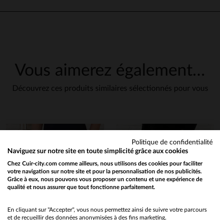
Vous aimerez également…
Découvrez ces produits similaires sélectionnés pour vous
Politique de confidentialité
Naviguez sur notre site en toute simplicité grâce aux cookies
Chez Cuir-city.com comme ailleurs, nous utilisons des cookies pour faciliter
votre navigation sur notre site et pour la personnalisation de nos publicités.
Grâce à eux, nous pouvons vous proposer un contenu et une expérience de
qualité et nous assurer que tout fonctionne parfaitement.
Would you like to be redirected to our English site?
No
En cliquant sur "Accepter", vous nous permettez ainsi de suivre votre parcours
et de recueillir des données anonymisées à des fins marketing.