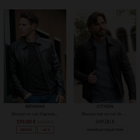
REDSKINS
CITYZEN
Blouson en cuir d'agneau noir, sobre et intemporel, signé Redskins.
Blouson noir en cuir de mouton, coupe slim, élégance urbaine et sobre.
199,00 €
249,00 €
359,00 €
PROMO
−45 %
NOUVELLE COLLECTION