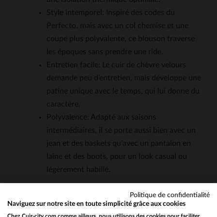
Style intemporel: Inspiré des codes du
Perfecto, mais avec un col chemise et une
coupe plus polyvalente, ce blouson traverse
les époques sans prendre une ride.
Entretien facile: Le cuir de chèvre velours
demande peu d’entretien, mais développe une
patine unique avec le temps, qui lui donne du
caractère.
Polyvalence: Adapté aux saisons
intermédiaires, il se porte aussi bien avec un
jean et des baskets qu’avec un pantalon en
laine et des boots, pour un look casual ou
légèrement habillé.
Politique de confidentialité
QUESTIONS FRÉQUENTES
Naviguez sur notre site en toute simplicité grâce aux cookies
Chez Cuir-city.com comme ailleurs, nous utilisons des cookies pour faciliter