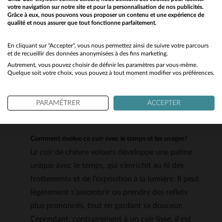
votre navigation sur notre site et pour la personnalisation de nos publicités.
Quel type de cuir est utilisé pour ce blouson et quelles
Grâce à eux, nous pouvons vous proposer un contenu et une expérience de
sont ses caractéristiques?
qualité et nous assurer que tout fonctionne parfaitement.
Would you like to be redirected to our English site?
Ce blouson est fabriqué en cuir de chèvre
No
En cliquant sur "Accepter", vous nous permettez ainsi de suivre votre parcours
velours, aussi appelé aspect daim ou velours. Ce
et de recueillir des données anonymisées à des fins marketing.
type de cuir est fin, léger et offre une texture
Autrement, vous pouvez choisir de définir les paramètres par vous-même.
Yes
Quelque soit votre choix, vous pouvez à tout moment modifier vos préférences.
douce et légèrement texturée. Il est moins épais
que d'autres cuirs comme la vachette ou le buffle,
ce qui le rend plus souple et confortable à porter.
PARAMÉTRER
ACCEPTER
Comment évolue ce cuir avec le temps et les usages?
Le cuir de chèvre velours développe une patine
unique avec le temps, qui s’enrichit au fil des
frottements et de l’exposition à la lumière. Il peut
légèrement s’assombrir ou prendre des reflets
plus prononcés, tout en gardant sa douceur.
Cependant, contrairement à un cuir lisse, il est