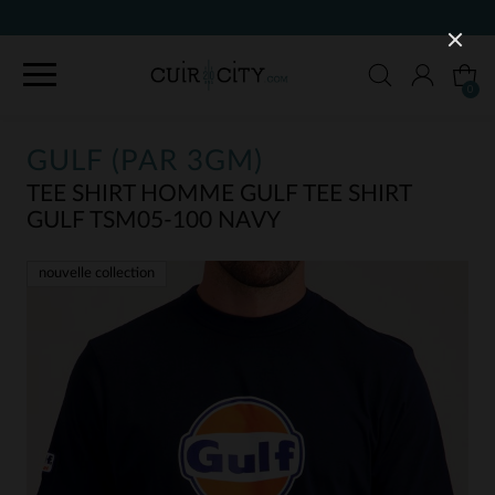
90 JOUR
0
GULF (PAR 3GM)
TEE SHIRT HOMME GULF TEE SHIRT
GULF TSM05-100 NAVY
nouvelle collection