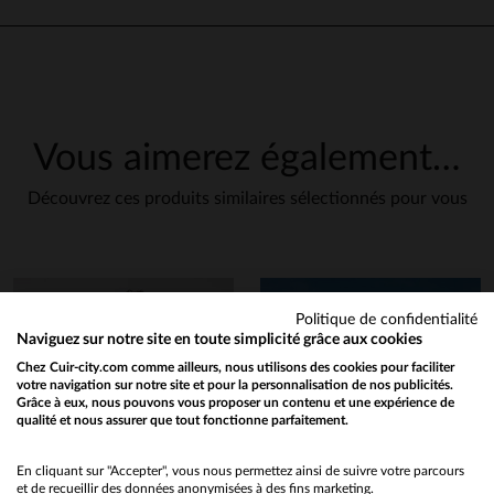
Vous aimerez également…
Découvrez ces produits similaires sélectionnés pour vous
Politique de confidentialité
Naviguez sur notre site en toute simplicité grâce aux cookies
Chez Cuir-city.com comme ailleurs, nous utilisons des cookies pour faciliter
votre navigation sur notre site et pour la personnalisation de nos publicités.
Grâce à eux, nous pouvons vous proposer un contenu et une expérience de
qualité et nous assurer que tout fonctionne parfaitement.
Would you like to be redirected to our English site?
No
En cliquant sur "Accepter", vous nous permettez ainsi de suivre votre parcours
et de recueillir des données anonymisées à des fins marketing.