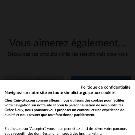
Vous aimerez également…
Découvrez ces produits similaires sélectionnés pour vous
Politique de confidentialité
Naviguez sur notre site en toute simplicité grâce aux cookies
Chez Cuir-city.com comme ailleurs, nous utilisons des cookies pour faciliter
votre navigation sur notre site et pour la personnalisation de nos publicités.
Grâce à eux, nous pouvons vous proposer un contenu et une expérience de
qualité et nous assurer que tout fonctionne parfaitement.
Would you like to be redirected to our English site?
No
En cliquant sur "Accepter", vous nous permettez ainsi de suivre votre parcours
et de recueillir des données anonymisées à des fins marketing.