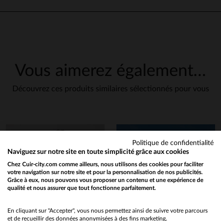
Vous aimerez également…
Découvrez ces produits similaires sélectionnés pour vous
Politique de confidentialité
Naviguez sur notre site en toute simplicité grâce aux cookies
Chez Cuir-city.com comme ailleurs, nous utilisons des cookies pour faciliter
votre navigation sur notre site et pour la personnalisation de nos publicités.
Grâce à eux, nous pouvons vous proposer un contenu et une expérience de
qualité et nous assurer que tout fonctionne parfaitement.
Would you like to be redirected to our English site?
No
En cliquant sur "Accepter", vous nous permettez ainsi de suivre votre parcours
et de recueillir des données anonymisées à des fins marketing.