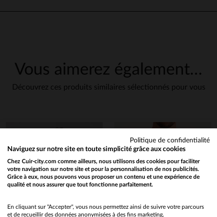
Vous aimerez également…
Découvrez ces produits similaires sélectionnés pour vous
Politique de confidentialité
Naviguez sur notre site en toute simplicité grâce aux cookies
Chez Cuir-city.com comme ailleurs, nous utilisons des cookies pour faciliter
votre navigation sur notre site et pour la personnalisation de nos publicités.
Grâce à eux, nous pouvons vous proposer un contenu et une expérience de
qualité et nous assurer que tout fonctionne parfaitement.
Would you like to be redirected to our English site?
No
En cliquant sur "Accepter", vous nous permettez ainsi de suivre votre parcours
et de recueillir des données anonymisées à des fins marketing.