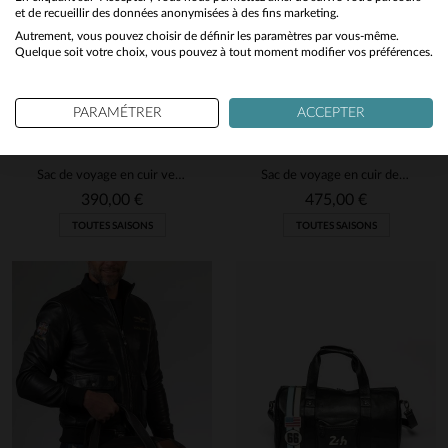
et de recueillir des données anonymisées à des fins marketing.
Autrement, vous pouvez choisir de définir les paramètres par vous-même.
Yes
Quelque soit votre choix, vous pouvez à tout moment modifier vos préférences.
PARAMÉTRER
ACCEPTER
24H LE MANS
JACKY ICKX
Sac de voyage en cuir vert avec damier racing
Sac de voyage en cuir de mouton 72H bleu marine Jacky Ickx
390,00 €
475,00 €
TOUTES SAISONS
TOUTES SAISONS