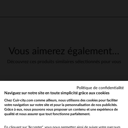
Vous aimerez également…
Découvrez ces produits similaires sélectionnés pour vous
Politique de confidentialité
en cliquant ici
Naviguez sur notre site en toute simplicité grâce aux cookies
Chez Cuir-city.com comme ailleurs, nous utilisons des cookies pour faciliter
votre navigation sur notre site et pour la personnalisation de nos publicités.
Grâce à eux, nous pouvons vous proposer un contenu et une expérience de
qualité et nous assurer que tout fonctionne parfaitement.
Would you like to be redirected to our English site?
No
En cliquant sur "Accepter", vous nous permettez ainsi de suivre votre parcours