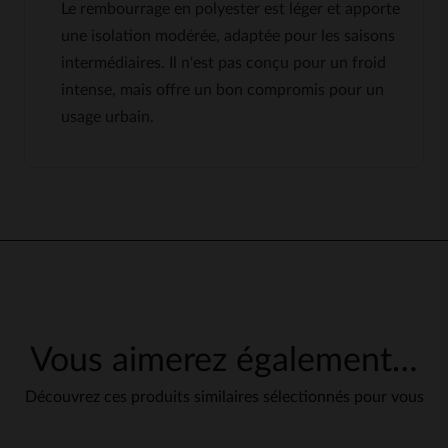
Le rembourrage en polyester est léger et apporte
une isolation modérée, adaptée pour les saisons
intermédiaires. Il n'est pas conçu pour un froid
intense, mais offre un bon compromis pour un
usage urbain.
5
5
/
5
Avis collecté par un tiers
Produit conforme aux photos
à la description.
Avis du
27/03/2026
, suite à une
Basé sur
1
avis soumis à un
expérience du
21/03/2026
par
contrôle
Anthony Y.
Voir tous les avis sur ce site
UTILE
(0)
Vous aimerez également…
Signaler
5
étoiles
1
4
étoiles
0
Découvrez ces produits similaires sélectionnés pour vous
3
étoiles
0
1
2
étoiles
0