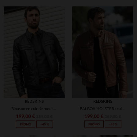
1
étoile
0
Trier les avis
en cliquant ici
REDSKINS
REDSKINS
Blouson en cuir de mouton noir, coupe slimfit et détails matelassés.
BALBOA HOLSTER : cuir de mouton cognac, coupe slimfit et style motard.
199,00 €
199,00 €
359,00 €
359,00 €
PROMO
−45 %
PROMO
−45 %