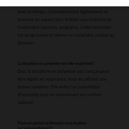
Le cuir d'agneau développe une patine naturelle
avec le temps, s'assombrissant légèrement et
prenant un aspect plus brillant aux endroits de
frottement (épaules, poignets). Cette évolution
est progressive et donne un caractère unique au
blouson.
La doublure en polyester est-elle respirante?
Oui, la doublure en polyester est conçue pour
être légère et respirante, tout en offrant une
bonne isolation. Elle évite l'accumulation
d'humidité tout en maintenant un confort
optimal.
Peut-on porter ce blouson sous la pluie
occasionnellement?