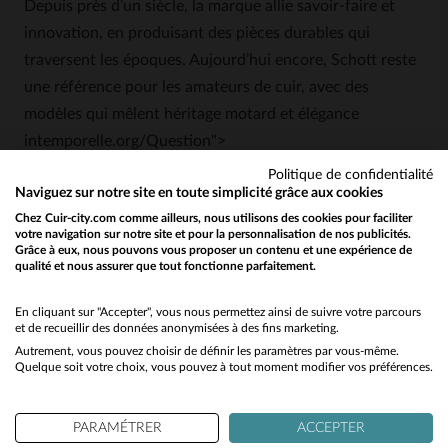
Depuis près d’un siècle, la marque allie savoir-faire et
innovation, en produisant des pièces durables qui
traversent les époques. Aujourd’hui encore, Schott reste
une référence pour les amateurs de cuir, avec des
modèles qui mêlent héritage motard et élégance
intemporelle.org/Question">
Quelle est l'épaisseur du cuir d'agneau utilisé pour ce blouson?
Politique de confidentialité
Naviguez sur notre site en toute simplicité grâce aux cookies
Ce blouson est fabriqué en cuir d'agneau souple et
Chez Cuir-city.com comme ailleurs, nous utilisons des cookies pour faciliter
votre navigation sur notre site et pour la personnalisation de nos publicités.
lisse, généralement d'une épaisseur comprise entre 0,8
Grâce à eux, nous pouvons vous proposer un contenu et une expérience de
et 1,2 mm. Cette finesse offre une grande souplesse
qualité et nous assurer que tout fonctionne parfaitement.
Would you like to be redirected to our English site?
tout en restant résistant.
No
En cliquant sur "Accepter", vous nous permettez ainsi de suivre votre parcours
et de recueillir des données anonymisées à des fins marketing.
Autrement, vous pouvez choisir de définir les paramètres par vous-même.
Yes
QUESTIONS FRÉQUENTES
Quelque soit votre choix, vous pouvez à tout moment modifier vos préférences.
Comment évolue la patine du cuir d'agneau avec le
PARAMÉTRER
ACCEPTER
temps?