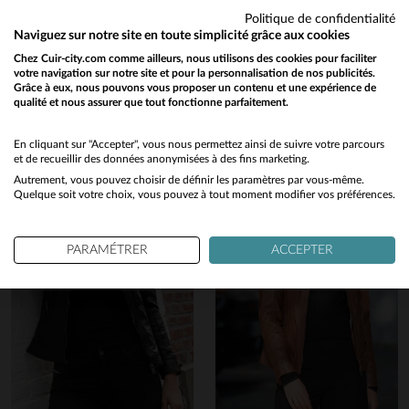
Politique de confidentialité
Naviguez sur notre site en toute simplicité grâce aux cookies
Vous aimerez également…
Chez Cuir-city.com comme ailleurs, nous utilisons des cookies pour faciliter
votre navigation sur notre site et pour la personnalisation de nos publicités.
Découvrez ces produits similaires sélectionnés pour vous
Grâce à eux, nous pouvons vous proposer un contenu et une expérience de
qualité et nous assurer que tout fonctionne parfaitement.
Would you like to be redirected to our English site?
No
En cliquant sur "Accepter", vous nous permettez ainsi de suivre votre parcours
et de recueillir des données anonymisées à des fins marketing.
en cliquant ici
Autrement, vous pouvez choisir de définir les paramètres par vous-même.
Yes
Quelque soit votre choix, vous pouvez à tout moment modifier vos préférences.
PARAMÉTRER
ACCEPTER