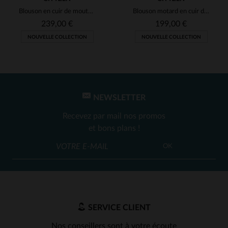
Blouson en cuir de mouton cognac, slim fit, avec capuche amovible.
Blouson motard en cuir de mouton marron, coupe ajustée et élégant.
239,00 €
199,00 €
NOUVELLE COLLECTION
NOUVELLE COLLECTION
NEWSLETTER
Recevez par mail nos promos
et bons plans !
OK
SERVICE CLIENT
Nos conseillers sont à votre écoute