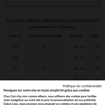
Ce produit utilise les tailles italiennes. Vous trouverez la
correspondance ci-dessous :
Taille IT
Taille internationale
Taille FR
Taille US
46
XS
42–44
36
48
S
44–46
38
50
M
46–48
40
52
L
48–50
42
Politique de confidentialité
Naviguez sur notre site en toute simplicité grâce aux cookies
54
XL
50–52
44
Chez Cuir-city.com comme ailleurs, nous utilisons des cookies pour faciliter
votre navigation sur notre site et pour la personnalisation de nos publicités.
56
2XL
52–54
46
Grâce à eux, nous pouvons vous proposer un contenu et une expérience de