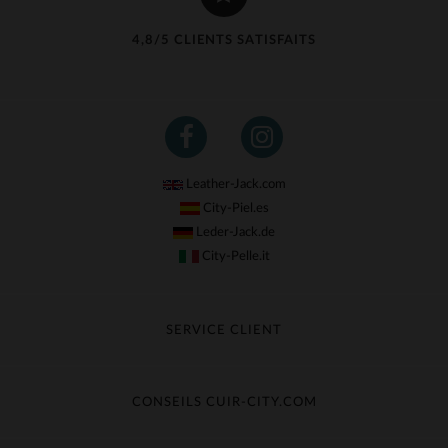
4,8/5 CLIENTS SATISFAITS
Leather-Jack.com
City-Piel.es
Leder-Jack.de
City-Pelle.it
SERVICE CLIENT
Suivre ma commande
Échange & Remboursement
CONSEILS CUIR-CITY.COM
Questions fréquentes