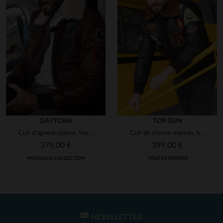
DAYTONA
TOP GUN
Cuir d'agneau patiné, fourrure amovible, style aviateur US Air Force.
Cuir de chèvre marron, blouson G-1 Maverick avec 17 patchs officiels.
379,00 €
399,00 €
NOUVELLE COLLECTION
TOUTES SAISONS
NEWSLETTER