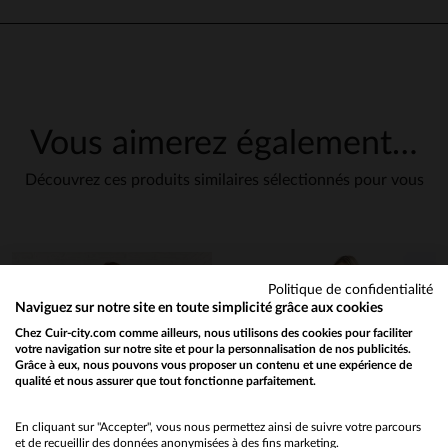
Le site est la boutique sont tr
professionnel et réactif
Avis du
19/01/2026
, suite à une
Basé sur
1
avis soumis à un
expérience du
13/01/2026
par
J
contrôle
frederic G.
Voir tous les avis sur ce site
UTILE
(0)
Vous aimerez également…
Signaler
5
étoiles
1
4
étoiles
0
Découvrez ces produits similaires sélectionnés pour vous
3
étoiles
0
1
2
étoiles
0
1
étoile
0
Trier les avis
Politique de confidentialité
Naviguez sur notre site en toute simplicité grâce aux cookies
Chez Cuir-city.com comme ailleurs, nous utilisons des cookies pour faciliter
en cliquant ici
votre navigation sur notre site et pour la personnalisation de nos publicités.
Grâce à eux, nous pouvons vous proposer un contenu et une expérience de
qualité et nous assurer que tout fonctionne parfaitement.
Would you like to be redirected to our English site?
No
En cliquant sur "Accepter", vous nous permettez ainsi de suivre votre parcours
et de recueillir des données anonymisées à des fins marketing.