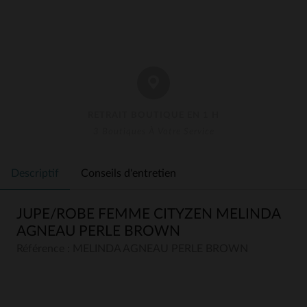
RETRAIT BOUTIQUE EN 1 H
3 Boutiques À Votre Service
Descriptif
Conseils d'entretien
JUPE/ROBE FEMME CITYZEN MELINDA
AGNEAU PERLE BROWN
Référence : MELINDA AGNEAU PERLE BROWN
5
5
/
5
Avis collecté par un tiers