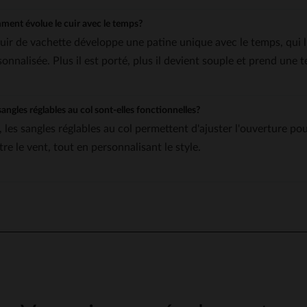
ent évolue le cuir avec le temps?
cuir de vachette développe une patine unique avec le temps, qui
sonnalisée. Plus il est porté, plus il devient souple et prend une 
sangles réglables au col sont-elles fonctionnelles?
, les sangles réglables au col permettent d'ajuster l'ouverture p
re le vent, tout en personnalisant le style.
4
/
5
Avis collecté par un tiers
La veste est un peu trop étroite pour des épaules larges. Je l'ai e
espérant qu'elle se détende un peu. Sinon, super design, fabricati
Avis du
31/10/2025
, suite à une expérience du
24/10/2025
par
Andreas S.
Publié à l'origine sur
leder-jack.de (de)
VOIR L’AVIS D’ORIGINE
Signaler