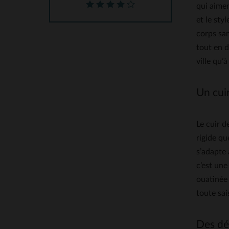
qui aimen
et le sty
corps san
tout en 
ville qu’
Un cui
Le cuir d
rigide qu
s’adapte 
c’est une
ouatinée 
toute sai
Des dét