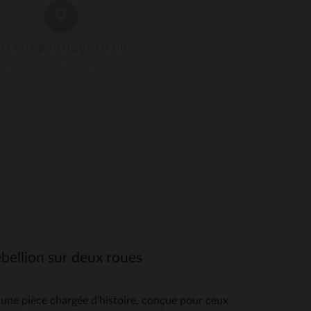
RETRAIT BOUTIQUE EN 1 H
3 Boutiques À Votre Service
ébellion sur deux roues
 une pièce chargée d’histoire, conçue pour ceux