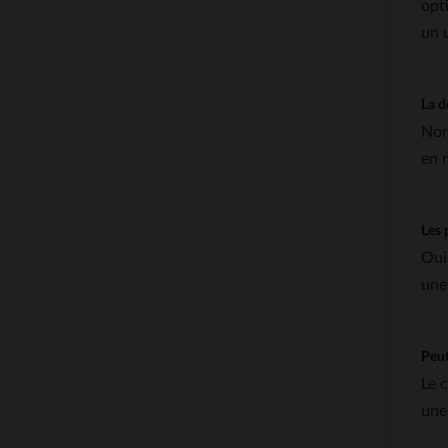
opt
un 
La d
Non
en r
Les 
Oui
une
Peut
Le 
une