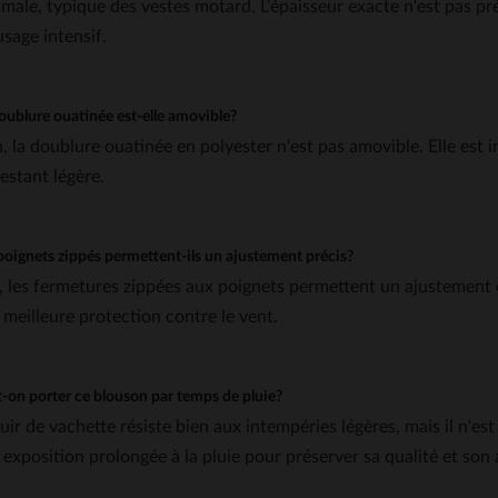
imale, typique des vestes motard. L'épaisseur exacte n'est pas préc
usage intensif.
oublure ouatinée est-elle amovible?
, la doublure ouatinée en polyester n'est pas amovible. Elle est i
estant légère.
poignets zippés permettent-ils un ajustement précis?
, les fermetures zippées aux poignets permettent un ajustement 
 meilleure protection contre le vent.
-on porter ce blouson par temps de pluie?
cuir de vachette résiste bien aux intempéries légères, mais il n'e
 exposition prolongée à la pluie pour préserver sa qualité et son 