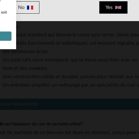
e
Un cuir de vachette épais et résistant, conçu pour vieillir avec
No
Yes
temps.
 soit
Une doublure ouatinée en polyester pour une isolation optimale
urbains.
Une coupe standard qui épouse le corps sans serrer, idéale pou
Des détails fonctionnels et esthétiques: col montant réglable, 
des fermetures éclair.
Un style café racer intemporel, qui se marie aussi bien avec un
laine et des sneakers.
Une construction solide et durable, pensée pour résister aux in
Un entretien simplifié: un nettoyage par un spécialiste du cuir s
IONS FRÉQUENTES
le est l'épaisseur du cuir de vachette utilisé?
cuir de vachette de ce blouson est épais et résistant, conçu pour 