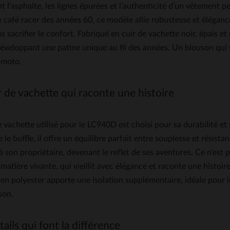
t l’asphalte, les lignes épurées et l’authenticité d’un vêtement p
le café racer des années 60, ce modèle allie robustesse et élégan
s sacrifier le confort. Fabriqué en cuir de vachette noir, épais et r
développant une patine unique au fil des années. Un blouson qui
à moto.
r de vachette qui raconte une histoire
e vachette utilisé pour le LC940D est choisi pour sa durabilité e
e le buffle, il offre un équilibre parfait entre souplesse et résista
à son propriétaire, devenant le reflet de ses aventures. Ce n’est pas
 matière vivante, qui vieillit avec élégance et raconte une histoi
en polyester apporte une isolation supplémentaire, idéale pour le
son.
ails qui font la différence