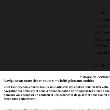
Schott a 
blousons 
que les p
généreus
fermeture
affinent 
rappelle 
Schott N
l’histoir
Politique de confiden
motards e
Naviguez sur notre site en toute simplicité grâce aux cookies
innovatio
Chez Cuir-city.com comme ailleurs, nous utilisons des cookies pour faciliter votre
navigation sur notre site et pour la personnalisation de nos publicités. Grâce à eux
blouson q
pouvons vous proposer un contenu et une expérience de qualité et nous assurer q
fonctionne parfaitement.
Caractér