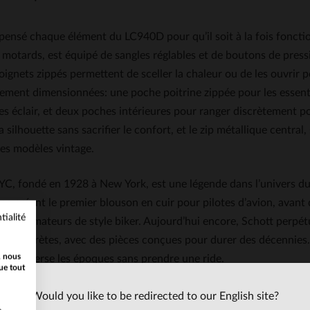
pensé chaque élément du LC940D pour qu’il soit à la fois fonctio
motards, est équipé de sangles réglables et de boutons de press
oignets zippés permettent de sceller la chaleur ou de les ouvrir p
ement dimensionnées: une poche poitrine zippée pour les essenti
s éclair, et deux poches intérieures pour ranger discrètement port
la silhouette sans sacrifier le confort, et le zip métallique central
les modèles vintage.
YC, fondé en 1928 à New York, est une légende dans l’univers du
e en créant le premier blouson en cuir pour pilotes d’avion, avan
tialité
t les amateurs de style biker. Aujourd’hui encore, Schott perpétue
ns discrètes, avec des pièces conçues pour durer des décennies. 
, nous
ui traverse les époques sans prendre une ride.
ue tout
istiques
Would you like to be redirected to our English site?