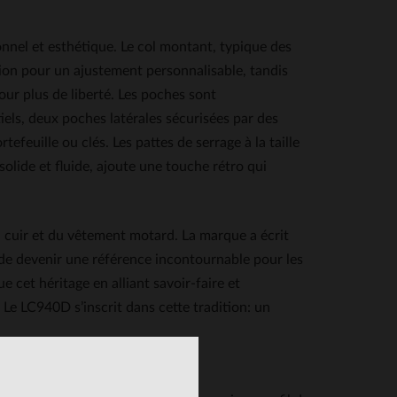
nnel et esthétique. Le col montant, typique des
ion pour un ajustement personnalisable, tandis
our plus de liberté. Les poches sont
els, deux poches latérales sécurisées par des
efeuille ou clés. Les pattes de serrage à la taille
, solide et fluide, ajoute une touche rétro qui
 cuir et du vêtement motard. La marque a écrit
t de devenir une référence incontournable pour les
 cet héritage en alliant savoir-faire et
Le LC940D s’inscrit dans cette tradition: un