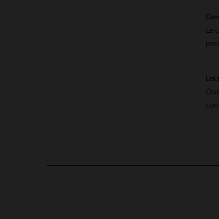
Comm
Le 
per
Les 
Oui
cont
4.8
/
5
Basé sur
8
avis soumis à un
contrôle
Voir tous les avis sur ce site