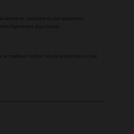
 lui donne un caractère et une apparence
teinte légèrement plus foncée.
our un meilleur confort et une protection accrue
nsuite portée avec un sweat à capuche, en 
on de haute qualité.