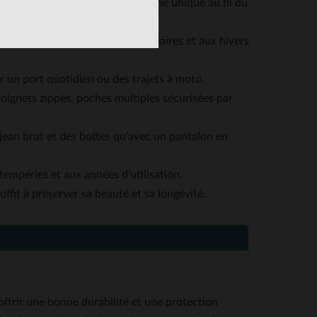
 caractère et développer une patine unique au fil du
, adaptée aux saisons intermédiaires et aux hivers
r un port quotidien ou des trajets à moto.
poignets zippés, poches multiples sécurisées par
 jean brut et des bottes qu’avec un pantalon en
tempéries et aux années d’utilisation.
uffit à préserver sa beauté et sa longévité.
offrir une bonne durabilité et une protection