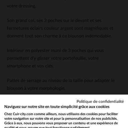
votre dressing.
Son grand col, ses 3 poches sur le devant et ses
fermetures éclairs couleur argent sont magnifiques et
donnent tout son charme à ce blouson indémodable.
Intérieur en polyester muni de 3 poches qui vous
permettent d'y glisser votre portefeuille, votre
smartphone et vos clés.
Pattes de serrage au niveau de la taille pour adapter le
blouson à votre morphologie.
Politique de confidentialité
Le perfecto est la pièce mode à avoir dans sa garderobe
Naviguez sur notre site en toute simplicité grâce aux cookies
car il sera toujours d'actualité et vous êtes sûr d'être
Chez Cuir-city.com comme ailleurs, nous utilisons des cookies pour faciliter
tendance!
votre navigation sur notre site et pour la personnalisation de nos publicités.
Grâce à eux, nous pouvons vous proposer un contenu et une expérience de
qualité et nous assurer que tout fonctionne parfaitement.