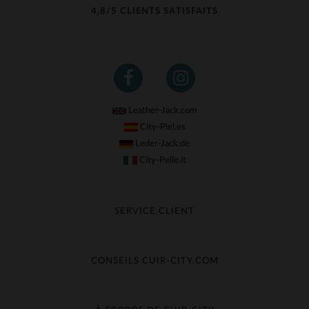
4,8/5 CLIENTS SATISFAITS
Leather-Jack.com
City-Piel.es
Leder-Jack.de
City-Pelle.it
SERVICE CLIENT
Suivre ma commande
Échange & Remboursement
CONSEILS CUIR-CITY.COM
Questions fréquentes
Livraison gratuite
Entretien du cuir