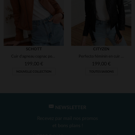
Avis collecté par un tiers
Rien à dire
Avis du
17/03/2026
, suite à un
12/03/2026
par
Nathalie D.
UTILE
(0)
Signaler
SCHOTT
CITYZEN
Cuir d'agneau cognac pour ce Perfecto féminin, ajusté et signé Schott.
Perfecto féminin en cuir de mouton souple, style biker intemporel.
1
2
3
4
199,00 €
199,00 €
NOUVELLE COLLECTION
TOUTES SAISONS
NEWSLETTER
Recevez par mail nos promos
et bons plans !