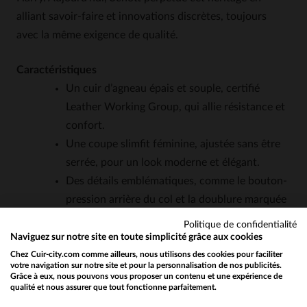
alliant savoir-faire et innovations discrètes, toujours
avec la même exigence de qualité.
Caractéristiques
Un cuir d’agneau épais et souple, certifié
Leather Working Group, qui allie résistance et
confort.
Une coupe slimfit féminine, ajustée sans être
serrée, pour un look moderne et élégant.
Des détails emblématiques, comme le bouton-
pression arrière du col et la doublure marquée
"Perfecto".
Politique de confidentialité
Une polyvalence rare: il s’adapte aussi bien à
Naviguez sur notre site en toute simplicité grâce aux cookies
une tenue rock qu’à une silhouette plus
Chez Cuir-city.com comme ailleurs, nous utilisons des cookies pour faciliter
votre navigation sur notre site et pour la personnalisation de nos publicités.
sophistiquée.
Grâce à eux, nous pouvons vous proposer un contenu et une expérience de
qualité et nous assurer que tout fonctionne parfaitement.
Would you like to be redirected to our English site?
Un entretien simple, à condition de le confier à