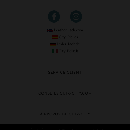
Leather-Jack.com
City-Piel.es
Leder-Jack.de
City-Pelle.it
SERVICE CLIENT
Suivre ma commande
Échange & Remboursement
CONSEILS CUIR-CITY.COM
Questions fréquentes
Livraison gratuite
Entretien du cuir
Contacter le service client
Guide des matières
À PROPOS DE CUIR-CITY
Guide des tailles
Découvrez Cuir-City